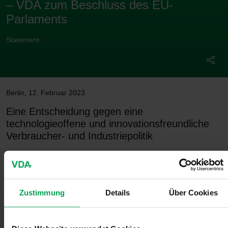
– VDA zum Beschluss des EU-
Parlaments
Statement
Berlin
,
12. Februar 2023
Eine Entscheidung gegen eine
technologieoffene und innovationsfreundliche
Verbraucher- und Industriepolitik
VDA-Präsidentin Hildegard Müller:
Der Hochlauf der Elektromobilität zeigt sich mit immer neuen
„
Zustimmung
Details
Über Cookies
Fahrzeugangeboten.Gleichzeitig bleibt das nun durch das
Parlament beschlossene faktische Verbrennerverbot für Pkw ab
2035 eine Entscheidung gegen eine technologieoffene und
innovationsfreundliche Verbraucher- und Industriepolitik. Der