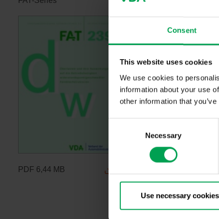
FAT-Series
Consent
This website uses cookies
We use cookies to personalis
information about your use of
other information that you’ve
C
Necessary
o
n
s
PDF
6,44 MB
e
n
t
Use necessary cookies
S
e