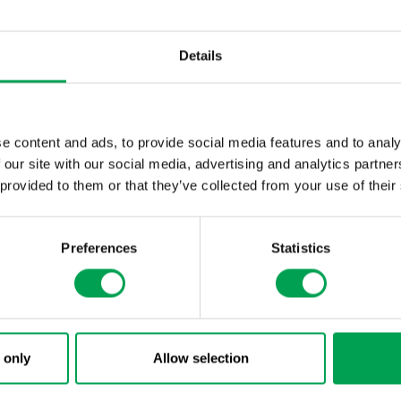
Betriebsfestigkeit widerstandspu
Feinblechstrukturen
Details
Überlasten und ihre Auswirkungen auf die Betriebsfestigkeit
widerstandspunktgeschweißter Feinblechstrukturen
e content and ads, to provide social media features and to analy
 our site with our social media, advertising and analytics partn
 provided to them or that they’ve collected from your use of their
Preferences
Statistics
 only
Allow selection