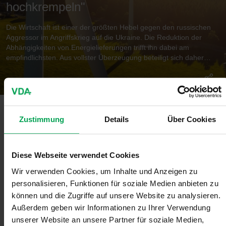
hochkrempeln"
Die Wirtschaft ist einer der größten Hebel gegen den russischen
Aggressor im Angriffskrieg auf die Ukraine. Die Reduktion der
Abhängigkeiten von Energielieferungen trifft ihn dabei am
empfindlichsten. Aus vollster Überzeugung beteiligt sich daher
auch die Automobilindustrie an der Energiesparkampagne des
Bundeswirtschaftsministeriums.
Beitrag der Automobilindustrie
Zustimmung
Details
Über Cookies
Energie sparen. Kosten senken. Klima schützen. Dieser Dreiklang
ist in diesen Zeiten wichtiger denn je. Das Bundesministerium für
Diese Webseite verwendet Cookies
Wirtschaft und Klimaschutz hat daher am 10. Juni eine Kampagne
zur Energieeinsparung gestartet, in der es Politik, Industrie,
Wir verwenden Cookies, um Inhalte und Anzeigen zu
Mittelstand, Betriebe und Unternehmen, Handwerk, Sozialpartner,
personalisieren, Funktionen für soziale Medien anbieten zu
Kommunen, Umweltverbände, Verbraucherinnern und
können und die Zugriffe auf unsere Website zu analysieren.
Verbraucher, kurz: „80 Millionen gemeinsam für den
Außerdem geben wir Informationen zu Ihrer Verwendung
Energiewechsel“ aufruft.
unserer Website an unsere Partner für soziale Medien,