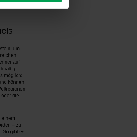
t, digital,
uels
ustein, um
greichen
enner auf
hhaltig
s möglich:
 und können
Weltregionen
 oder die
u einem
orden – zu
 So gibt es