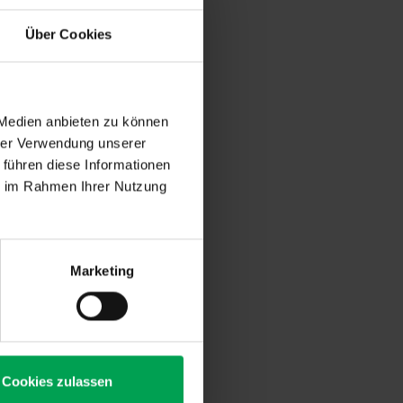
Über Cookies
 Medien anbieten zu können
ogie,
hrer Verwendung unserer
sehr
 führen diese Informationen
 sich.
ie im Rahmen Ihrer Nutzung
ereits
ler
f-Zone ab und
to mit E-
Marketing
eras und
 auf den
one – Ihr
Cookies zulassen
g im