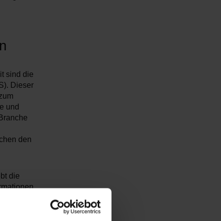
en
t sind die
S). Dieser
zum
ve und
 Branche
schen den
bt die
ormationen
rmittlung
em
sind ein