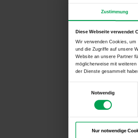
entscheidend
Zustimmung
AVP: Ih
Diese Webseite verwendet 
Wir verwenden Cookies, um I
Ein weitere
und die Zugriffe auf unsere 
präsentiert 
Website an unsere Partner fü
praktisch. 
möglicherweise mit weiteren
Folgende Sz
der Dienste gesammelt habe
digital eine
Infrastruktu
E
wählen eine
Notwendig
i
Antrieb. Da
n
Sensoren de
w
designierten
i
l
Und wenn es
l
Nur notwendige Cook
aufgeladene
i