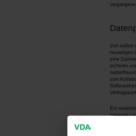
vergangenen
Datenp
Von außen we
neuartigen 
eine Sammel
sicheren und
nutzerfreund
zum Kollabo
Softwareher
Vertragspart
Ein weitere
gesamte Lief
über die ge
des integra
Lieferketten