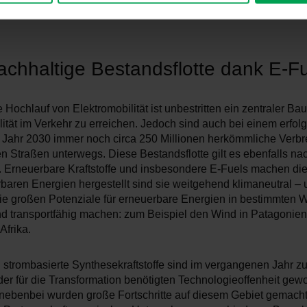
äuft. So stellen wir uns die Mobilität der Zukunft vor: automatisier
achhaltige Bestandsflotte dank E-F
 Hochlauf von Elektromobilität ist unbestritten ein zentraler Ba
ität im Verkehr zu erreichen. Jedoch sind auch bei einem erfol
 Jahr 2030 immer noch circa 250 Millionen herkömmliche Verbr
n Straßen unterwegs. Diese Bestandsflotte gilt es ebenfalls nac
. Erneuerbare Kraftstoffe und insbesondere E-Fuels machen die
baren Energien hergestellt sind sie weitgehend klimaneutral –
ie großen Potenziale für erneuerbare Energien in bestimmten 
nd transportfähig machen: zum Beispiel den Wind in Patagonien
Afrika.
 strombasierte Synthesekraftstoffe sind im vergangenen Jahr z
er für die Transformation benötigten Technologieoffenheit gew
nebenbei wurden große Fortschritte auf diesem Gebiet gemacht: