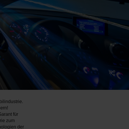
lindustrie.
ern!
arant für
erie zum
ologien der