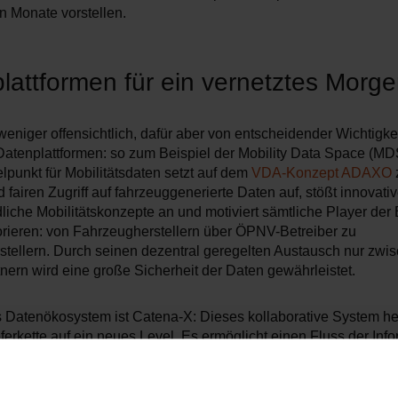
 Monate vorstellen.
lattformen für ein vernetztes Morg
niger offensichtlich, dafür aber von entscheidender Wichtigkei
Datenplattformen: so zum Beispiel der Mobility Data Space (MD
punkt für Mobilitätsdaten setzt auf dem
VDA-Konzept ADAXO
 fairen Zugriff auf fahrzeuggenerierte Daten auf, stößt innovati
liche Mobilitätskonzepte an und motiviert sämtliche Player der
rieren: von Fahrzeugherstellern über ÖPNV-Betreiber zu
stellern. Durch seinen dezentral geregelten Austausch nur zwi
nern wird eine große Sicherheit der Daten gewährleistet.
s Datenökosystem ist Catena-X: Dieses kollaborative System he
erkette auf ein neues Level. Es ermöglicht einen Fluss der Inf
samte Wertschöpfungskette hinweg – und macht so die direkte E
len CO₂-Fußabdrucks oder die Rückverfolgung entsprechend d
sorgfaltspflichtengesetz ganz leicht. Offene Industrie-Standards 