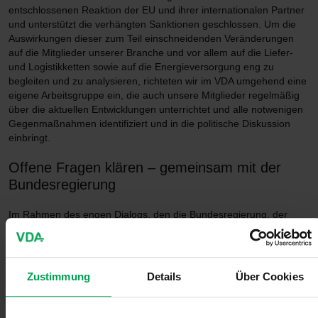
entschlossenen Reaktion der EU und ihrer internationalen Partner
und unterstützt die verhängten Sanktionen geschlossen. Um die
Auswirkungen dieser zum Teil einschneidenden Veränderungen
auf die Mitglieder unserer Branche und vor allem auf die Liefer-
und Logistikketten sowie auf die Energieversorgung eng zu
begleiten und zu analysieren, richteten wir im VDA umgehend eine
eigene Arbeitsgruppe ein, die auch unsere Mitglieder regelmäßig
über die aktuellen Entwicklungen unterrichtet und alle notwenigen
Gegenmaßnahmen identifiziert und in die politische Diskussion
einbringt.
Offene Fragen klären – gemeinsam mit der
Bundesregierung
Im Rahmen des engen Dialogs, den die Bundesregierung, der
Deutsche Bundestag und zahlreiche Bundesbehörden wie die
Bundesnetzagentur seit Beginn des Krieges und insbesondere
auch flankierend zu den einzelnen Sanktionspaketen mit der
Industrie und den führenden Wirtschaftsverbänden geführt haben,
Zustimmung
Details
Über Cookies
konnten wir im VDA die offenen Fragen der Automobilindustrie in
die Beratungen einbringen.