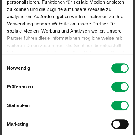
personalisieren, Funktionen für soziale Medien anbieten
zu können und die Zugriffe auf unsere Website zu
analysieren. Außerdem geben wir Informationen zu Ihrer
Verwendung unserer Website an unsere Partner für
soziale Medien, Werbung und Analysen weiter. Unsere
Partner führen diese Informationen möglicherweise mit
weiteren Daten zusammen, die Sie ihnen bereitgestellt
haben oder die sie im Rahmen Ihrer Nutzung der Dienste
gesammelt haben.
E
PDF
964,39 KB
Notwendig
i
n
Dieses Dokument stellt für die Mitglieder eine Empfehlung für die
w
technische, prozessuale und organisatorische Ausgestaltung des
Präferenzen
i
rein elektronischen Abrechnungsdokumentenaustauschs mit EDI
(EDIFACT) dar. Die Empfehlung soll es den Mitgliedern
l
ermöglichen, ein Umfeld für den
l
Statistiken
Abrechnungsdokumentenaustausch mit EDI in den jeweiligen
i
Unternehmen zu schaffen, das den steuerlichen, rechtlichen und
g
Ordnungsmäßigkeitsanforderungen aus deutscher Sicht
Marketing
u
entspricht.
n