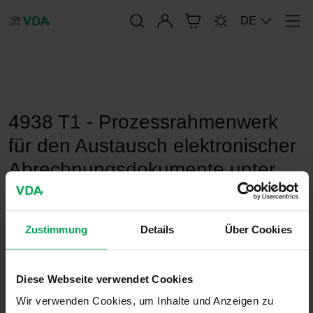
Anmelden
DE
Men
publication-renderer
4938 T1 - Prozessrahmenwerk
für den Austausch elektronischer
Abrechnungsdokumente unter
Verwendung von EDIFACT ohne
digitale Signatur
Zustimmung
Details
Über Cookies
29. September 2022
Diese Webseite verwendet Cookies
VDA-Empfehlungen
Wir verwenden Cookies, um Inhalte und Anzeigen zu