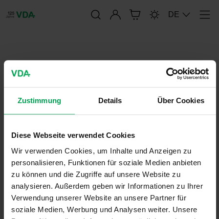
Anmelden
DE
Men
publication-renderer
4946 - Packmittel Bestellprozess
V3.0 2022-03
Zustimmung
Details
Über Cookies
Diese Webseite verwendet Cookies
30. März 2022
VDA-Empfehlungen
Wir verwenden Cookies, um Inhalte und Anzeigen zu
personalisieren, Funktionen für soziale Medien anbieten
zu können und die Zugriffe auf unsere Website zu
analysieren. Außerdem geben wir Informationen zu Ihrer
Verwendung unserer Website an unsere Partner für
soziale Medien, Werbung und Analysen weiter. Unsere