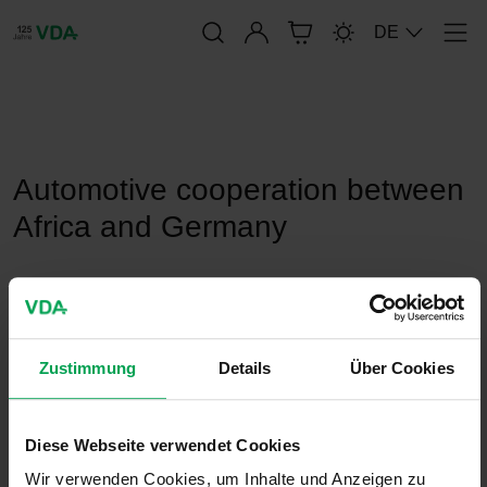
Anmelden
DE
Men
publication-renderer
Automotive cooperation between
Africa and Germany
9. März 2022
Sonstiges
Zustimmung
Details
Über Cookies
Diese Webseite verwendet Cookies
Wir verwenden Cookies, um Inhalte und Anzeigen zu