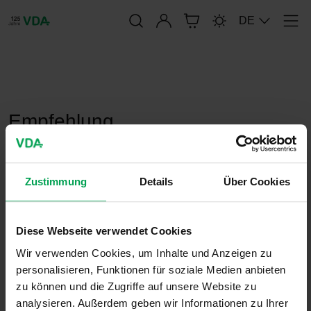
Anmelden
DE
Men
publication-renderer
Empfehlung
Informationssicherheit
Zustimmung
Details
Über Cookies
4. August 2020
VDA-Empfehlungen
Diese Webseite verwendet Cookies
Wir verwenden Cookies, um Inhalte und Anzeigen zu
personalisieren, Funktionen für soziale Medien anbieten
Der VDA hat eine Empfehlung zum „Integralen
zu können und die Zugriffe auf unsere Website zu
Informationsschutz mit IT-Sicherheit,
analysieren. Außerdem geben wir Informationen zu Ihrer