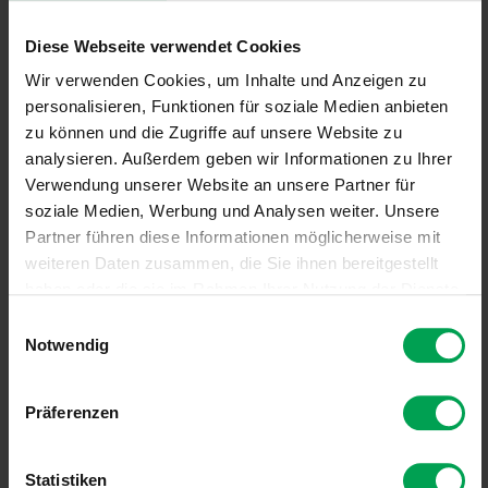
Diese Webseite verwendet Cookies
PDF
4,92 MB
Wir verwenden Cookies, um Inhalte und Anzeigen zu
personalisieren, Funktionen für soziale Medien anbieten
Charakterisierung und Modellierung des
zu können und die Zugriffe auf unsere Website zu
Deformations- und Versagensverhaltens von
analysieren. Außerdem geben wir Informationen zu Ihrer
nicht-faserverstärkten Thermoplasten unter
Verwendung unserer Website an unsere Partner für
mehrachsiger Crashbelastung
soziale Medien, Werbung und Analysen weiter. Unsere
Partner führen diese Informationen möglicherweise mit
Obwohl Bauteile aus spritzgegossenen unverstärkten
weiteren Daten zusammen, die Sie ihnen bereitgestellt
Thermoplasten vielseitig im Automobilbau eingesetzt werden,
haben oder die sie im Rahmen Ihrer Nutzung der Dienste
verbleiben aufgrund der hohen Duktilität der Werkstoffe große
Lücken bei der Charakterisierung und Modellierung des
gesammelt haben.
E
Materialverhaltens bei mehrachsigen Belastungen, insbesondere
Notwendig
i
unter Scherbelastung. Um das dieses Verhalten von
n
Thermoplasten zu bestimmen, wurde eine Methode in dem Projekt
„Charakterisierung und Modellierung des Deformations- und
w
Präferenzen
Versagensverhaltens von nichtfaserverstärkten Thermoplasten
i
unter mehrachsiger Crashbelastung“ entwickelt. Durch das
l
Forschungsvorhaben wurde ebenfalls die Grundlage für eine
l
Statistiken
Standardisierung geschaffen. Dabei wurden die Probengeometrien