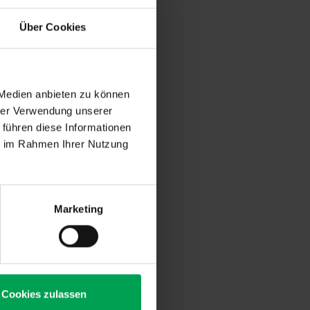
Über Cookies
gstreckenablage (der sog.
de harmonized Light
mber 2017. - Der VDA
egstrecke im Sinne des
chritt zur
 Medien anbieten zu können
hrer Verwendung unserer
 führen diese Informationen
ie im Rahmen Ihrer Nutzung
Marketing
Cookies zulassen