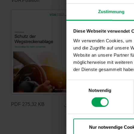
VDA Position
Zustimmung
Diese Webseite verwendet 
Wir verwenden Cookies, um I
und die Zugriffe auf unsere 
Website an unsere Partner fü
möglicherweise mit weiteren
der Dienste gesammelt habe
E
Notwendig
i
n
PDF
275,32 KB
w
i
l
l
Nur notwendige Cook
i