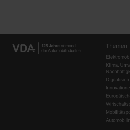
s
w
a
h
l
Themen
Elektromobil
Klima, Umw
Nachhaltigk
Digitalisier
Innovation
Europäisch
Wirtschaftsp
Mobilitätspo
Automobilin