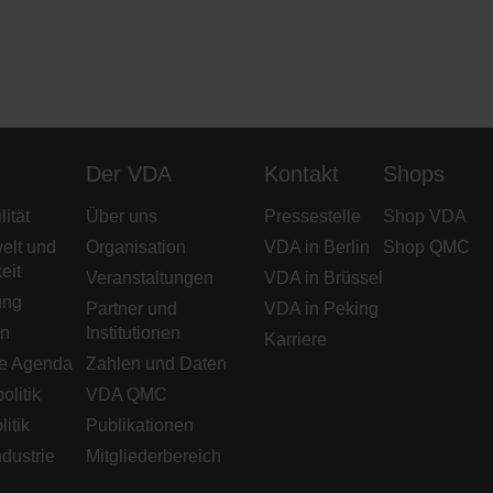
Der VDA
Kontakt
Shops
ität
Über uns
Pressestelle
Shop VDA
elt und
Organisation
VDA in Berlin
Shop QMC
eit
Veranstaltungen
VDA in Brüssel
ung
Partner und
VDA in Peking
en
Institutionen
Karriere
e Agenda
Zahlen und Daten
olitik
VDA QMC
litik
Publikationen
dustrie
Mitgliederbereich