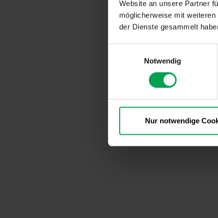
Website an unsere Partner fü
möglicherweise mit weiteren
der Dienste gesammelt habe
E
Notwendig
i
n
w
i
l
l
Nur notwendige Cook
i
g
u
n
g
s
a
u