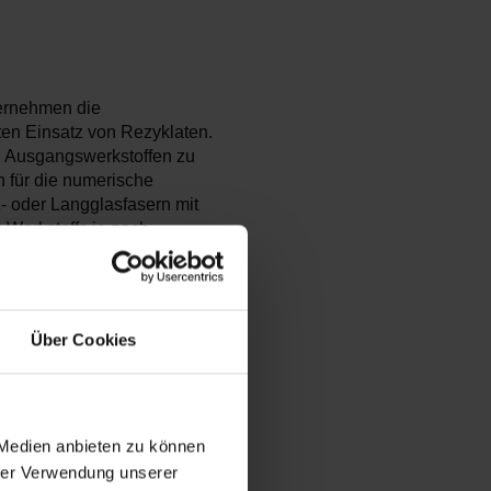
ternehmen die
ten Einsatz von Rezyklaten.
en Ausgangswerkstoffen zu
n für die numerische
 oder Langglasfasern mit
s Werkstoffs je nach
igenschaften. Die Kosten
iner umfangreichen
or allem für KMU dazu
 erkauft werden müssen. Im
Über Cookies
 entwickelt, um den
anische Verhalten
g zu erfassen und in
faserverstärktes
 mechanisch rezykliert, mit
 Medien anbieten zu können
tbiegeversuche zeigten,
hrer Verwendung unserer