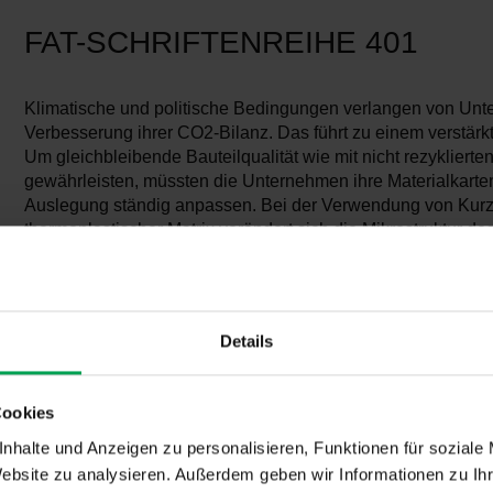
FAT-SCHRIFTENREIHE 401
Klimatische und politische Bedingungen verlangen von Un
Verbesserung ihrer CO2-Bilanz. Das führt zu einem verstärk
Um gleichbleibende Bauteilqualität wie mit nicht rezykliert
gewährleisten, müssten die Unternehmen ihre Materialkarte
Auslegung ständig anpassen. Bei der Verwendung von Kurz-
thermoplastischer Matrix verändert sich die Mikrostruktur de
Lieferant und Rezyklatanteil und somit die mechanischen E
einer Materialkartenanpassung mit klassischem Vorgehen e
Charakterisierung und manueller Modellanpassung würde v
führen, dass CO2-Einspareffekte von Rezyklaten sehr teuer
Details
IGF Vorhaben "VaDiMat" wurde eine durchgängige Methodik
Einfluss unterschiedlicher Rezyklatstrategien auf das mech
faserverstärkter Kunststoffe sowie deren ökologische Wirkun
Cookies
Materialkarten zu überführen. Untersucht wurde ein langglas
Polypropylen (PP GF30) in verschiedenen Zuständen (virgin,
nhalte und Anzeigen zu personalisieren, Funktionen für soziale
TiO₂-Zusatz, mit PCR Matrix). Zug , Mikrozug- und Vierpunk
Website zu analysieren. Außerdem geben wir Informationen zu I