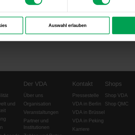
Merkmal hochfester und ultrahochfester Verbindungselemen
ist die untere bainitische anstelle der martensitischen Vergü
Festigkeiten bei guten Zähigkeitskennwerten und hohe Dau
erreicht werden. Diese und weitere Publikationen sind ab 
ies
Auswahl erlauben
erhältlich. Bei der ersten Bestellung ist eine Neuregistrie
erforderlich. Für Fragen wenden Sie sich bitte an webshop
Der VDA
Kontakt
Shops
ität
Über uns
Pressestelle
Shop VDA
elt und
Organisation
VDA in Berlin
Shop QMC
eit
Veranstaltungen
VDA in Brüssel
ung
Partner und
VDA in Peking
en
Institutionen
Karriere