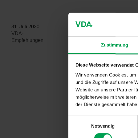
31. Juli 2020
VDA-
Empfehlungen
Zustimmung
Diese Webseite verwendet 
Wir verwenden Cookies, um I
und die Zugriffe auf unsere 
Website an unsere Partner fü
möglicherweise mit weiteren
der Dienste gesammelt habe
E
Notwendig
i
n