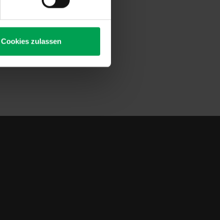
te nach dieser Empfehlung
tung, mit der sehr hohe
erschwingfestigkeiten
sofort im neuen Webshop
Cookies zulassen
rung im neuen Webshop
@vda.de.