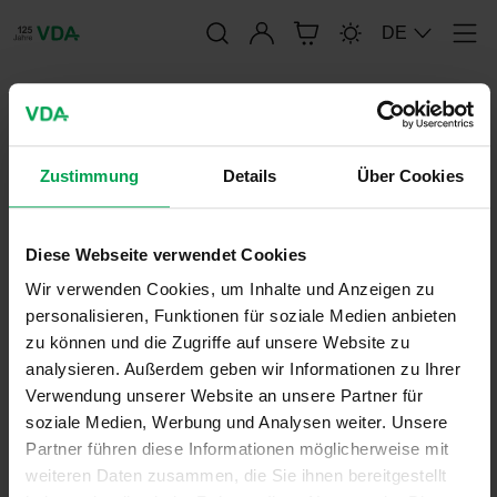
Anmelden
DE
Men
publication-renderer
Zustimmung
Details
Über Cookies
VDA 460-100:
Bewertungsempfehlung für den
Diese Webseite verwendet Cookies
Personenschutz gegenüber
Wir verwenden Cookies, um Inhalte und Anzeigen zu
niederfrequenten Magnetfeldern
personalisieren, Funktionen für soziale Medien anbieten
im Kraftfahrzeug
zu können und die Zugriffe auf unsere Website zu
analysieren. Außerdem geben wir Informationen zu Ihrer
Verwendung unserer Website an unsere Partner für
soziale Medien, Werbung und Analysen weiter. Unsere
28. Februar 2021
Partner führen diese Informationen möglicherweise mit
weiteren Daten zusammen, die Sie ihnen bereitgestellt