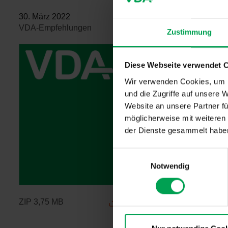
30. März 2022
VDA-Empfehlungen
Zustimmung
Diese Webseite verwendet 
Wir verwenden Cookies, um I
und die Zugriffe auf unsere 
Website an unsere Partner fü
möglicherweise mit weiteren
der Dienste gesammelt habe
E
Notwendig
i
n
w
ZIP
3,75 MB
i
l
l