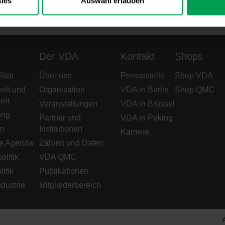
ies
Auswahl erlauben
Der VDA
Kontakt
Shops
ität
Über uns
Pressestelle
Shop VDA
elt und
Organisation
VDA in Berlin
Shop QMC
eit
Veranstaltungen
VDA in Brüssel
ung
Partner und
VDA in Peking
en
Institutionen
Karriere
e Agenda
Zahlen und Daten
olitik
VDA QMC
litik
Publikationen
dustrie
Mitgliederbereich