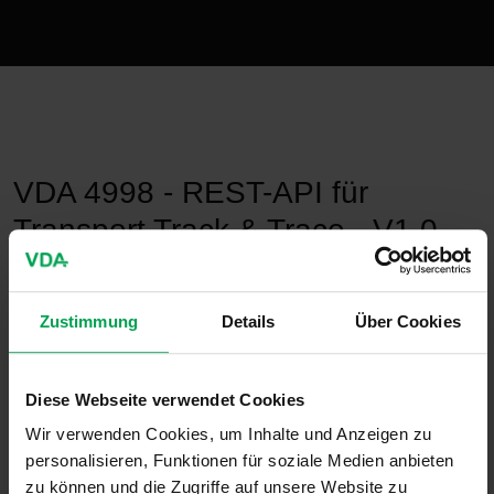
publication-renderer
VDA 4998 - REST-API für
Transport Track & Trace - V1.0,
2021-06
Zustimmung
Details
Über Cookies
29. Juni 2021
Diese Webseite verwendet Cookies
Wir verwenden Cookies, um Inhalte und Anzeigen zu
personalisieren, Funktionen für soziale Medien anbieten
zu können und die Zugriffe auf unsere Website zu