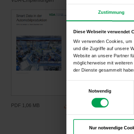
VDA-Empfehlungen
Zustimmung
Diese Webseite verwendet 
Wir verwenden Cookies, um I
und die Zugriffe auf unsere 
Website an unsere Partner fü
möglicherweise mit weiteren
der Dienste gesammelt habe
E
Notwendig
i
n
PDF
1,06 MB
w
i
l
l
Nur notwendige Cook