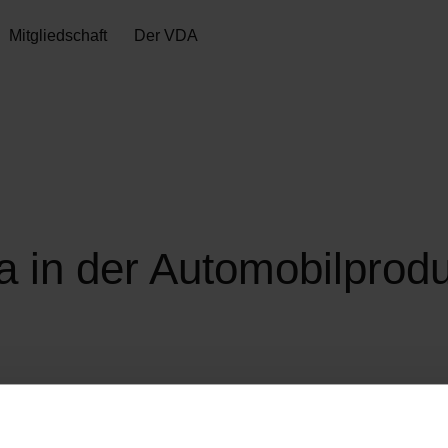
Mitgliedschaft
Der VDA
 in der Automobilprodu
Die vorliegende Studie zu „Smart Data in der Automobilprodu