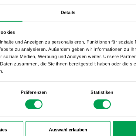
Erfahrungen, Einschätzungen und innerbetrieblichen Entwi
Mitgliedsunternehmen. Dieses Dokument dient zur Einord
Details
Gesamtkontext der Automobilproduktion und zeigt die Poten
Mitgliedsunternehmen als auch ihre Partner in der Lieferkette
Cookies
nhalte und Anzeigen zu personalisieren, Funktionen für soziale
Website zu analysieren. Außerdem geben wir Informationen zu I
r soziale Medien, Werbung und Analysen weiter. Unsere Partner
 Daten zusammen, die Sie ihnen bereitgestellt haben oder die s
n.
Präferenzen
Statistiken
ies
Auswahl erlauben