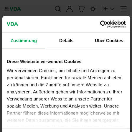
Anmelden
DE
Men
publication-renderer
Zustimmung
Details
Über Cookies
VDA 810-001: RSG-E10 -
Testkraftstoff Spezifikation
Diese Webseite verwendet Cookies
Wir verwenden Cookies, um Inhalte und Anzeigen zu
personalisieren, Funktionen für soziale Medien anbieten
2. November 2020
zu können und die Zugriffe auf unsere Website zu
analysieren. Außerdem geben wir Informationen zu Ihrer
Verwendung unserer Website an unsere Partner für
soziale Medien, Werbung und Analysen weiter. Unsere
(Version 11/2020) - Gruppenlizenz (group
Partner führen diese Informationen möglicherweise mit
license), AGB (GTC) Art. 10, 2
weiteren Daten zusammen, die Sie ihnen bereitgestellt
haben oder die sie im Rahmen Ihrer Nutzung der Dienste