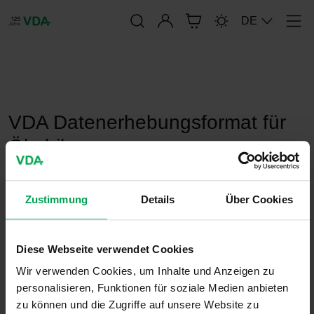
Anmelden
DE
Men
publication-renderer
VDA Datenerhebungsformat für
Ökobilanzen
Zustimmung
Details
Über Cookies
7. Oktober 2007
Sonstiges
Diese Webseite verwendet Cookies
Wir verwenden Cookies, um Inhalte und Anzeigen zu
personalisieren, Funktionen für soziale Medien anbieten
zu können und die Zugriffe auf unsere Website zu