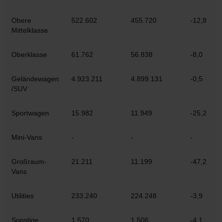
Obere
522.602
455.720
-12,8
Mittelklasse
Oberklasse
61.762
56.838
-8,0
Geländewagen
4.923.211
4.899.131
-0,5
/SUV
Sportwagen
15.982
11.949
-25,2
Mini-Vans
-
-
-
Großraum-
21.211
11.199
-47,2
Vans
Utilities
233.240
224.248
-3,9
Sonstige
1.570
1.506
-4,1