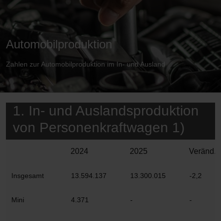
Automobilproduktion
Zahlen zur Automobilproduktion im In- und Ausland
1. In- und Auslandsproduktion
von Personenkraftwagen 1)
2024
2025
Veränd. 
Insgesamt
13.594.137
13.300.015
-2,2
Mini
4.371
-
-