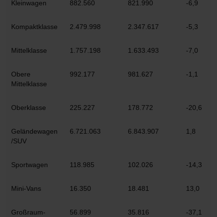
Kleinwagen
882.560
821.990
-6,9
Kompaktklasse
2.479.998
2.347.617
-5,3
Mittelklasse
1.757.198
1.633.493
-7,0
Obere
992.177
981.627
-1,1
Mittelklasse
Oberklasse
225.227
178.772
-20,6
Geländewagen
6.721.063
6.843.907
1,8
/SUV
Sportwagen
118.985
102.026
-14,3
Mini-Vans
16.350
18.481
13,0
Großraum-
56.899
35.816
-37,1