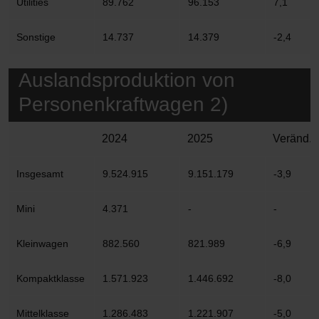
Utilities
89.762
96.153
7,1
Sonstige
14.737
14.379
-2,4
Auslandsproduktion von
Personenkraftwagen 2)
2024
2025
Veränd. 
Insgesamt
9.524.915
9.151.179
-3,9
Mini
4.371
-
-
Kleinwagen
882.560
821.989
-6,9
Kompaktklasse
1.571.923
1.446.692
-8,0
Mittelklasse
1.286.483
1.221.907
-5,0