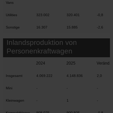
Vans
Utilities
323.002
320.401
-0,8
Sonstige
16.307
15.885
-2,6
Inlandsproduktion von
Personenkraftwagen
2024
2025
Veränd. 
Insgesamt
4.069.222
4.148.836
2,0
Mini
-
-
-
Kleinwagen
-
1
-
Kompaktklasse
908.075
900.925
-0,8