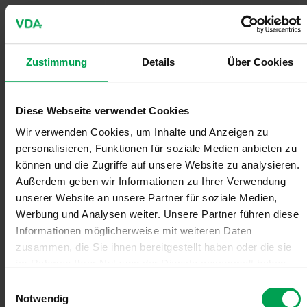
1976
3.546.900
22,0
1977
3.790.544
6,9
Zustimmung
Details
Über Cookies
1978
3.890.176
2,6
Diese Webseite verwendet Cookies
1979
3.932.556
1,1
Wir verwenden Cookies, um Inhalte und Anzeigen zu
1980
3.520.934
-10,5
personalisieren, Funktionen für soziale Medien anbieten zu
können und die Zugriffe auf unsere Website zu analysieren.
1981
3.577.807
1,6
Außerdem geben wir Informationen zu Ihrer Verwendung
unserer Website an unsere Partner für soziale Medien,
1982
3.761.436
5,1
Werbung und Analysen weiter. Unsere Partner führen diese
Informationen möglicherweise mit weiteren Daten
zusammen, die Sie ihnen bereitgestellt haben oder die sie
1983
3.877.641
3,1
im Rahmen Ihrer Nutzung der Dienste gesammelt haben.
1984
3.790.164
-2,3
E
Notwendig
i