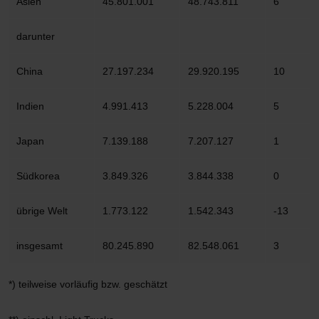
Asien
45.801.001
48.743.811
6
darunter
China
27.197.234
29.920.195
10
Indien
4.991.413
5.228.004
5
Japan
7.139.188
7.207.127
1
Südkorea
3.849.326
3.844.338
0
übrige Welt
1.773.122
1.542.343
-13
insgesamt
80.245.890
82.548.061
3
*) teilweise vorläufig bzw. geschätzt