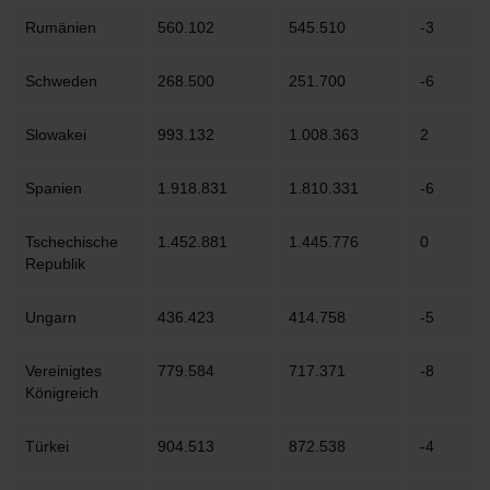
Rumänien
560.102
545.510
-3
Schweden
268.500
251.700
-6
Slowakei
993.132
1.008.363
2
Spanien
1.918.831
1.810.331
-6
Tschechische
1.452.881
1.445.776
0
Republik
Ungarn
436.423
414.758
-5
Vereinigtes
779.584
717.371
-8
Königreich
Türkei
904.513
872.538
-4