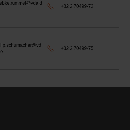
ebke.rummel@vda.d
+32 2 70499-72
ilip.schumacher@vd
+32 2 70499-75
de