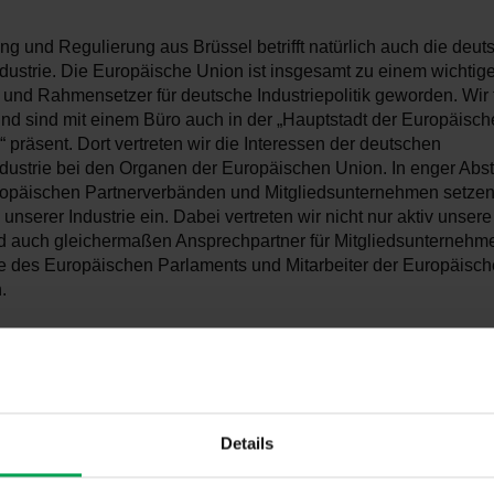
g und Regulierung aus Brüssel betrifft natürlich auch die deut
dustrie. Die Europäische Union ist insgesamt zu einem wichtig
 und Rahmensetzer für deutsche Industriepolitik geworden. Wir
d sind mit einem Büro auch in der „Hauptstadt der Europäisch
n“ präsent. Dort vertreten wir die Interessen der deutschen
dustrie bei den Organen der Europäischen Union. In enger Abs
opäischen Partnerverbänden und Mitgliedsunternehmen setzen 
unserer Industrie ein. Dabei vertreten wir nicht nur aktiv unsere
d auch gleichermaßen Ansprechpartner für Mitgliedsunternehme
 des Europäischen Parlaments und Mitarbeiter der Europäisc
.
zregister
enz-Register-Nr.: 9557 4664 768-90
Details