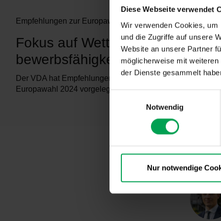
Diese Webseite verwendet 
Empfehlungen zur Europawahl
Wir verwenden Cookies, um I
und die Zugriffe auf unsere 
Fokus auf Wett­
Website an unsere Partner fü
bewerbs­fähigkeit
möglicherweise mit weiteren
der Dienste gesammelt habe
Der VDA hat Empfehlungen zur
Europawahl 2024 vorgelegt.
E
Notwendig
i
n
w
i
l
l
Nur notwendige Cook
i
g
u
n