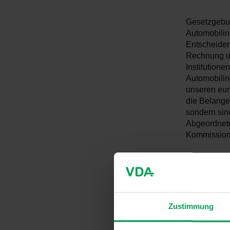
Gesetzgebun
Automobilin
Entscheider
Rechnung un
Institutione
Automobilin
unseren eur
die Belange 
sondern sin
Abgeordnete
Kommission
Transparen
EU-Transpar
Zustimmung