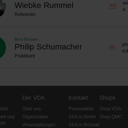
wi
Wiebke Rummel
e
Referentin
Büro Brüssel
ph
Philip Schumacher
a.
Praktikant
Der VDA
Kontakt
Shops
ität
Über uns
Pressestelle
Shop VDA
elt und
Organisation
VDA in Berlin
Shop QMC
eit
Veranstaltungen
VDA in Brüssel