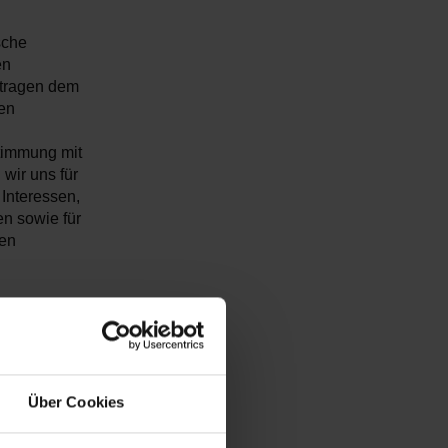
sche
en
 tragen dem
en
timmung mit
wir uns für
 Interessen,
n sowie für
hen
Über Cookies