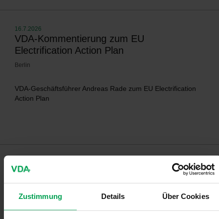
16.7.2026
VDA-Kommentierung zum EU
Electrification Action Plan
Berlin
VDA-Geschäftsführer Andreas Rade zum EU Electrification
Action Plan
14.7.2026
VDA-Kommentierung zum Wirtschaftsplan
des Klima- und Transformationsfonds
Zustimmung
Details
Über Cookies
Berlin