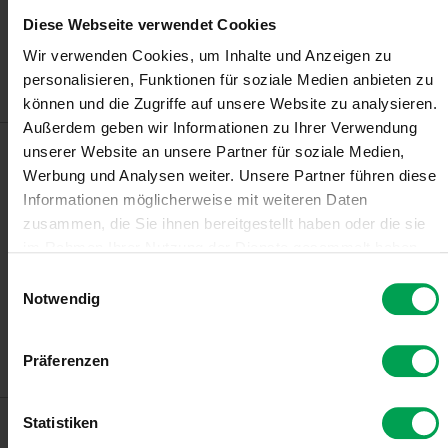
Wirtschaftsplan des Klima- und Transformationsfonds: VDA-
Diese Webseite verwendet Cookies
Kommentierung zum Kabinett-Entwurf
Wir verwenden Cookies, um Inhalte und Anzeigen zu
personalisieren, Funktionen für soziale Medien anbieten zu
können und die Zugriffe auf unsere Website zu analysieren.
Außerdem geben wir Informationen zu Ihrer Verwendung
unserer Website an unsere Partner für soziale Medien,
9.7.2026
Werbung und Analysen weiter. Unsere Partner führen diese
VDA-Kommentierung zum
Informationen möglicherweise mit weiteren Daten
Gebäudemodernisierungsgesetz
zusammen, die Sie ihnen bereitgestellt haben oder die sie
Berlin
im Rahmen Ihrer Nutzung der Dienste gesammelt haben.
E
VDA-Präsidentin Hildegard Müller zum
Notwendig
i
Gebäudemodernisierungsgesetz
n
w
Präferenzen
i
l
l
Statistiken
7.7.2026
i