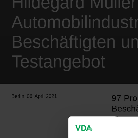
Hildegard Müller
Automobilindustr
Beschäftigten 
Testangebot
97 Pro
Berlin
,
06. April 2021
Beschä
planen
Selbstv