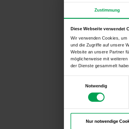
97 Prozent 
Zustimmung
COVID-19-Te
Verbandes d
Diese Webseite verwendet 
„Nahezu all
Wir verwenden Cookies, um I
Damit liegt
und die Zugriffe auf unsere 
Werten der g
Website an unsere Partner fü
wirkt“, erkl
möglicherweise mit weiteren
Unternehme
Mitarbeiter 
der Dienste gesammelt habe
E
„Die extrem
Notwendig
i
und rasch 
n
Infektionssc
Produktion,
w
Automobilin
i
VDA-Präside
l
l
Nur notwendige Cook
„Die Zahlen
i