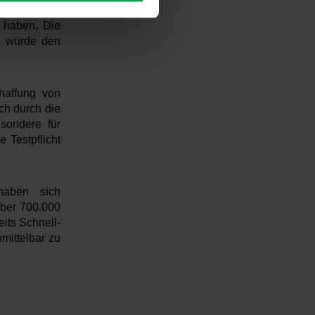
 Bürokratie,
t haben. Die
e würde den
haffung von
ch durch die
esondere für
 Testpflicht
haben sich
über 700.000
its Schnell-
nmittelbar zu