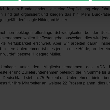
tliche Auflagen führen nicht zu mehr Tests, sondern nur zu mehr
sich in den Bundesländern, die eine Verpflichtung eingeführ
n sind gut organisiert und kriegen das hin. Mehr Bürokrati
gen gefährden“, sagte Hildegard Müller.
rnehmen beklagen allerdings Schwierigkeiten bei der Besc
 Unternehmen wollen ihr Testangebot ausweiten, dies wird jedo
kte Verfügbarkeit erschwert. Aber wir arbeiten daran. Insb
d mittlere Unternehmen ist dies jedoch eine Hürde, an der eine
n würde“, betonte Hildegard Müller.
Umfrage unter den Mitgliedsunternehmen des VDA 
rsteller und Zulieferunternehmen beteiligt, die in Summe für 
 in Deutschland stehen. 75 Prozent der Unternehmen bieten bere
ests für ihre Mitarbeiter an, weitere 22 Prozent planen, dies u