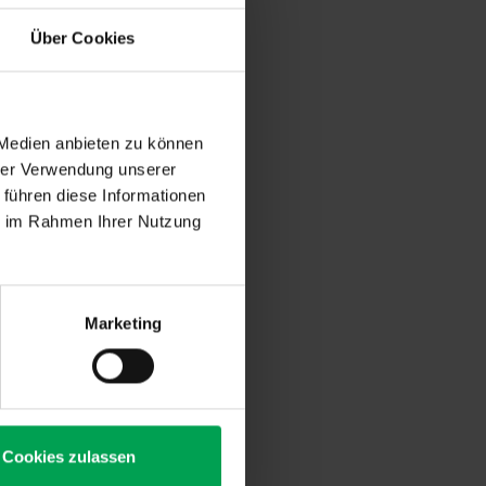
eschäftigten
Über Cookies
 Abfrage des
rn Tests an.
 Medien anbieten zu können
ereits hohen
hrer Verwendung unserer
der Industrie
 führen diese Informationen
ndustrie. Die
ie im Rahmen Ihrer Nutzung
erinnen und
ernst nehmen
Marketing
 ist, guten
beiter in der
 hat für die
tät“, so die
Cookies zulassen
erpflichtung