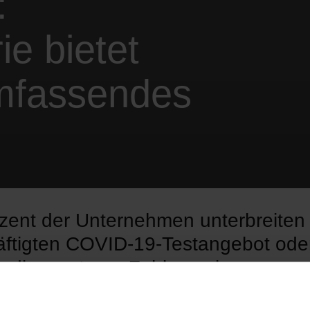
:
ie bietet
umfassendes
zent der Unternehmen unterbreiten
ftigten COVID-19-Testangebot ode
, dies zu tun – Zahlen zeigen:
erpflichtung wirkt