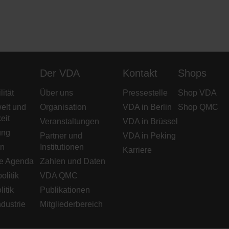
Der VDA
Kontakt
Shops
ität
Über uns
Pressestelle
Shop VDA
elt und
Organisation
VDA in Berlin
Shop QMC
eit
Veranstaltungen
VDA in Brüssel
ung
Partner und
VDA in Peking
en
Institutionen
Karriere
e Agenda
Zahlen und Daten
olitik
VDA QMC
litik
Publikationen
dustrie
Mitgliederbereich