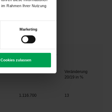
ngenen Monat
ie im Rahmen Ihrer Nutzung
tigt. In den
25 Prozent).
en stärkeren
.700 Pkw (75
illionen Pkw
Marketing
Januar–Mai 2021
Cookies zulassen
Anzahl
Veränderung
20/19 in %
1.116.700
13