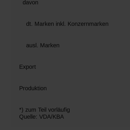
davon
s
w
a
h
dt. Marken inkl. Konzernmarken
l
ausl. Marken
Export
Produktion
*) zum Teil vorläufig
Quelle: VDA/KBA