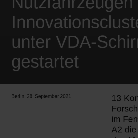
Nutzfahrzeugen
Innovationsclust
unter VDA-Schir
gestartet
13 Kon
Berlin
,
28. September 2021
Forsch
im Fer
A2 die