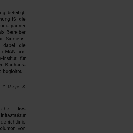
g beteiligt.
hung ISI die
rtialpartner
ls Betreiber
und Siemens.
n dabei die
den MAN und
nstitut für
der Bauhaus-
 begleitet.
TY, Meyer &
liche Lkw-
nfrastruktur
errichtlinie
rvolumen von