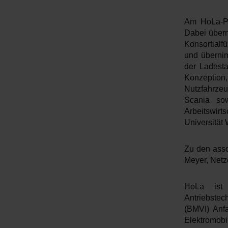
a
u
Am HoLa-Pro
s
Dabei übern
w
Konsortialf
a
und übernim
h
der Ladesta
Konzeption
l
Nutzfahrze
Scania sow
Arbeitswirt
Universität
Zu den ass
Meyer, Net
HoLa ist 
Antriebstec
(BMVI) Anfa
Elektromobi