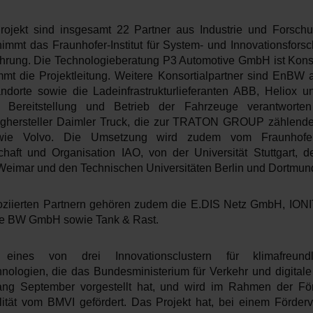
jekt sind insgesamt 22 Partner aus Industrie und Forschun
immt das Fraunhofer-Institut für System- und Innovationsforsc
ührung. Die Technologieberatung P3 Automotive GmbH ist Konso
mt die Projektleitung. Weitere Konsortialpartner sind EnBW a
ndorte sowie die Ladeinfrastrukturlieferanten ABB, Heliox 
, Bereitstellung und Betrieb der Fahrzeuge verantworte
ughersteller Daimler Truck, die zur TRATON GROUP zählen
ie Volvo. Die Umsetzung wird zudem vom Fraunhofer-I
schaft und Organisation IAO, von der Universität Stuttgart, 
 Weimar und den Technischen Universitäten Berlin und Dortmund
oziierten Partnern gehören zudem die E.DIS Netz GmbH, IONI
ze BW GmbH sowie Tank & Rast.
eines von drei Innovationsclustern für klimafreund
hnologien, die das Bundesministerium für Verkehr und digitale I
ng September vorgestellt hat, und wird im Rahmen der Förd
lität vom BMVI gefördert. Das Projekt hat, bei einem Förde