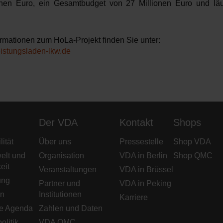
ionen Euro, ein Gesamtbudget von 27 Millionen Euro und läu
ormationen zum HoLa-Projekt finden Sie unter:
istungsladen-lkw.de
Der VDA
Kontakt
Shops
ität
Über uns
Pressestelle
Shop VDA
elt und
Organisation
VDA in Berlin
Shop QMC
eit
Veranstaltungen
VDA in Brüssel
ung
Partner und
VDA in Peking
en
Institutionen
Karriere
e Agenda
Zahlen und Daten
olitik
VDA QMC