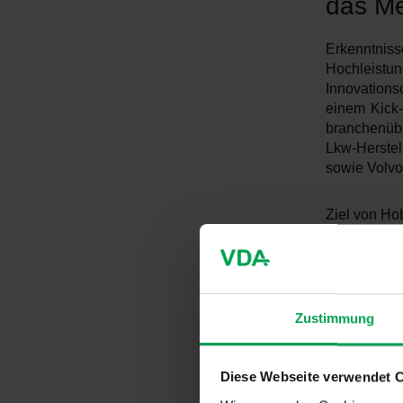
das Me
Erkenntnis
Hochleist
Innovations
einem Kick-o
branchenübe
Lkw-Herste
sowie Volvo
Ziel von Ho
Ladeinfrast
Demonstrati
Forschung
Hochleistu
Ausgestaltun
Zustimmung
VDA-Präside
Diese Webseite verwendet 
Elektrifiz
Hochleistu