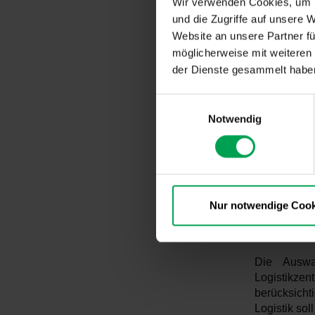
Wir verwenden Cookies, um I
Voraussetz
und die Zugriffe auf unsere 
zusammen u
Website an unsere Partner fü
dieser Ho
möglicherweise mit weiteren
flächendeck
der Dienste gesammelt habe
Schirmherrs
E
Konkret sol
Notwendig
i
zwei Hochl
n
(MCS) aufge
w
i
In einer e
l
Ladepunkte
l
Nur notwendige Cook
Installatio
i
Dadurch wir
g
u
Die Auswah
n
Logistikze
g
berücksich
s
Logistik sol