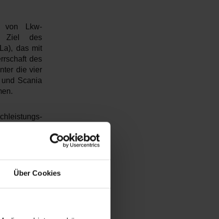
au von Lkw-
s Ziel des
La), das mit
errschaft des
ter die vier
 und Scania
men.
chleistungs-
lgt an einer
n im Projekt
u von Lkw-
use für die
Über Cookies
chreitet die
, sind Lkw-
ne wichtige