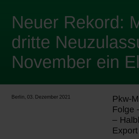
Neuer Rekord: M
dritte Neuzulas
November ein E
Pkw-Ma
Berlin
,
03. Dezember 2021
Folge 
– Halb
Export