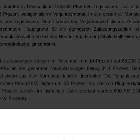
 wurden in Deutschland 198.300 Pkw neu zugelassen. Das sind t
 Prozent weniger als im Vorjahresmonat. In den ersten elf Monat
kw neu zugelassen. Damit wurde der Vorjahreswert dieses Zeitr
rschritten. Hauptgrund für die geringeren Zulassungszahlen ist
 Produktionsvolumen bei den Herstellern, da der globale Halbleiterma
omobilindustrie einschränkt.
-Neuzulassungen stiegen im November um 14 Prozent auf 68.200 Ei
E-Pkw an den gesamten Neuzulassungen betrug 34,4 Prozent. Dam
chstwert aus dem Vormonat deutlich übertroffen. Die Neuzulassu
trischen Pkw (BEV) legten um 39 Prozent zu, die von Plug-in-Hy
 Prozent zurück. Im bisherigen Jahresverlauf wurden 600.700 Ele
+92 Prozent).
ufträge aus dem Inland stiegen im November um 11 Prozent g
at. Seit Jahresbeginn liegt ein Plus von 4 Prozent vor. Das Ausland
 deutlich nach: Hier verbuchten die deutschen Hersteller einen 
 Prozent. Seit Januar gingen jedoch 4 Prozent mehr Aufträge au