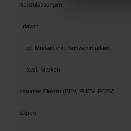
u
Neuzulassungen
n
g
s
davon
a
u
s
dt. Marken inkl. Konzernmarken
w
a
h
ausl. Marken
l
darunter Elektro (BEV, PHEV, FCEV)
Export