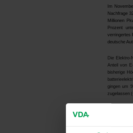
Im November
Nachfrage 32
Millionen P
Prozent unte
verringertes
deutsche Aut
Die Elektro
Anteil von 
bisherige Hö
batterieelek
gingen um 9
zugelassen (
Die neuen A
Vorjahresmon
im November
Order von 19