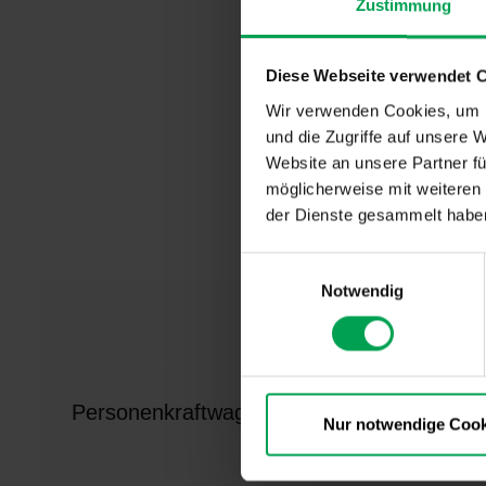
Zustimmung
ein.
Diese Webseite verwendet 
Die Produkti
Insgesamt wu
Wir verwenden Cookies, um I
die Inlandsp
und die Zugriffe auf unsere 
waren im abg
Website an unsere Partner fü
im November
möglicherweise mit weiteren
bisherigen J
der Dienste gesammelt habe
Welt ausgelie
E
Notwendig
i
n
w
i
l
Personenkraftwagen *)
l
Nur notwendige Cook
i
g