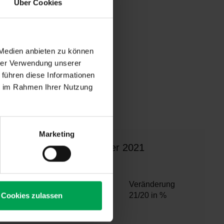
Über Cookies
s Mal zurück.
n belief sich
 Medien anbieten zu können
i Halbleitern
hrer Verwendung unserer
r Export fiel
 führen diese Informationen
bgesetzt. Im
ie im Rahmen Ihrer Nutzung
den aus aller
Marketing
Januar–November 2021
Anzahl
Veränderung
21/20 in %
Cookies zulassen