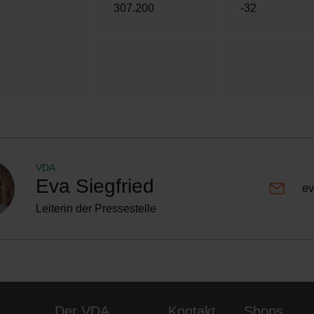
307.200
-32
VDA
Eva Siegfried
ev
Leiterin der Pressestelle
Der VDA
Kontakt
Shops