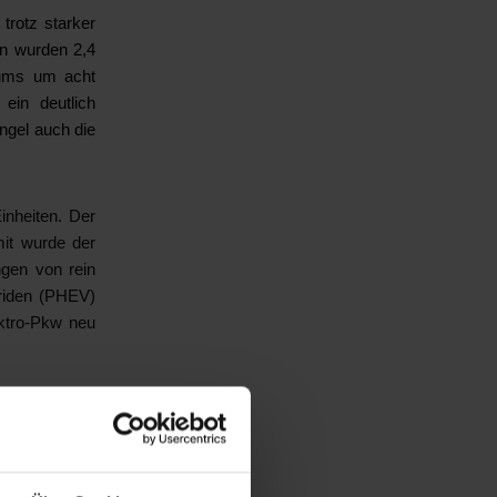
rotz starker
en wurden 2,4
aums um acht
 ein deutlich
ngel auch die
nheiten. Der
it wurde der
ngen von rein
briden (PHEV)
ktro-Pkw neu
egenüber dem
sgeschäft gab
Rückgang der
s dem Ausland