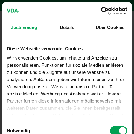
Login zum Mitgliederbereich
Anmelden
DE
Men
Zustimmung
Details
Über Cookies
Pressemitteilungen 2022
Diese Webseite verwendet Cookies
Wir verwenden Cookies, um Inhalte und Anzeigen zu
personalisieren, Funktionen für soziale Medien anbieten
zu können und die Zugriffe auf unsere Website zu
analysieren. Außerdem geben wir Informationen zu Ihrer
Verwendung unserer Website an unsere Partner für
soziale Medien, Werbung und Analysen weiter. Unsere
Partner führen diese Informationen möglicherweise mit
weiteren Daten zusammen, die Sie ihnen bereitgestellt
haben oder die sie im Rahmen Ihrer Nutzung der Dienste
gesammelt haben.
E
Notwendig
i