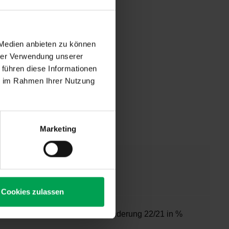
. Seit Januar
unden aus dem
 Medien anbieten zu können
hrer Verwendung unserer
angen, jedoch
l 257.600 Pkw
 führen diese Informationen
t, 12 Prozent
ie im Rahmen Ihrer Nutzung
ahrzeugen lag
is April 2022
en ebenfalls
Marketing
Cookies zulassen
pril 2022
Veränderung 22/21 in %