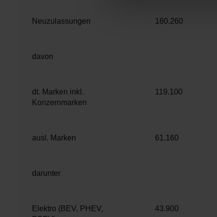
n
Neuzulassungen
180.260
g
s
a
u
davon
s
w
a
dt. Marken inkl.
119.100
Konzernmarken
h
l
ausl. Marken
61.160
darunter
Elektro (BEV, PHEV,
43.900