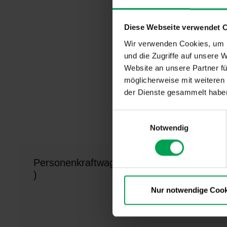
verbuchten i
gingen im Ve
Diese Webseite verwendet 
Ausland ein.
Wir verwenden Cookies, um I
und die Zugriffe auf unsere 
Die Pkw-Pro
schwächer al
Website an unsere Partner fü
(-13 Prozent
möglicherweise mit weiteren
weniger als 
der Dienste gesammelt habe
der Export i
bewegt sich
E
deutlich unt
Notwendig
i
n
w
Personenkraftwagen*
i
)
l
l
Nur notwendige Cook
i
April 2022
g
u