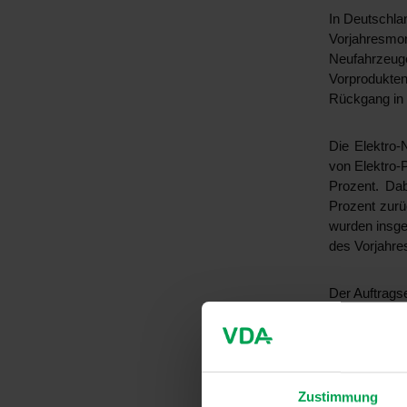
In Deutschla
Vorjahresmo
Neufahrzeug
Vorprodukte
Rückgang in 
Die Elektro-
von Elektro-
Prozent. Da
Prozent zurü
wurden insge
des Vorjahre
Der Auftrags
dem Vorjahr
jedoch über 
mehr Aufträge
Zustimmung
Der ausländ