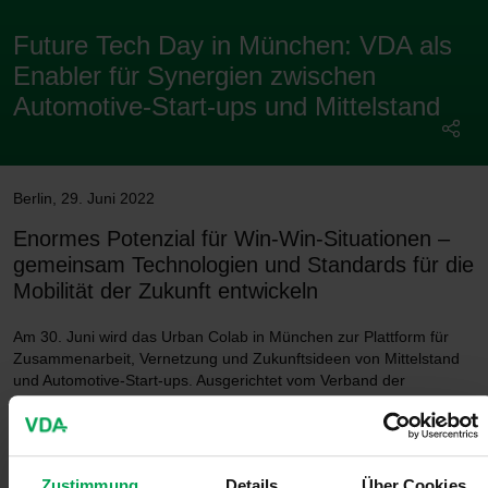
Future Tech Day in München: VDA als
Enabler für Synergien zwischen
Automotive-Start-ups und Mittelstand
Berlin
,
29. Juni 2022
Enormes Potenzial für Win-Win-Situationen –
gemeinsam Technologien und Standards für die
Mobilität der Zukunft entwickeln
Am 30. Juni wird das Urban Colab in München zur Plattform für
Zusammenarbeit, Vernetzung und Zukunftsideen von Mittelstand
und Automotive-Start-ups. Ausgerichtet vom Verband der
Automobilindustrie (VDA) findet hier der ‚Future Tech Day‘ als
Präsenzveranstaltung statt und versteht sich dabei auch als Forum
für die Mobilität der Zukunft.
Zustimmung
Details
Über Cookies