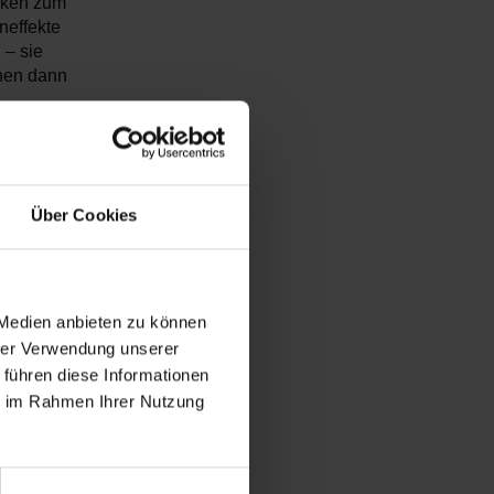
rken zum
neffekte
 – sie
nnen dann
rfung der EU-
se
in bisher
Über Cookies
 nur noch an
wird in allen
 genutzte
 Medien anbieten zu können
arkt kommen
hrer Verwendung unserer
elständische
 führen diese Informationen
lastung.
ie im Rahmen Ihrer Nutzung
nden Bedarf