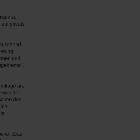
assiv zu
auf private
täuschend.
derung
innen und
sgebremst“,
Umfrage an,
e war hier
schen den
sich
cht
lsche: „Das