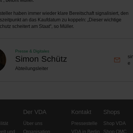
, betont Müller.
teller haben immer wieder klare Bereitschaft signalisiert, den
zeitpunkt an das Kaufdatum zu koppeln: „Dieser wichtige
hutz scheitert am Staat“, so Müller.
Presse & Digitales
si
Simon Schütz
e
Abteilungsleiter
Der VDA
Kontakt
Shops
ität
Über uns
Pressestelle
Shop VDA
elt und
Organisation
VDA in Berlin
Shop QMC