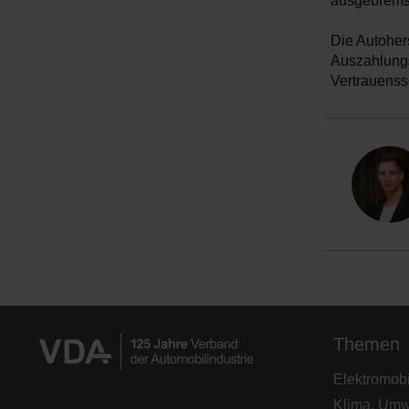
ausgebremst“
Die Autohers
Auszahlungs
Vertrauenssc
Themen
Elektromobil
Klima, Umw