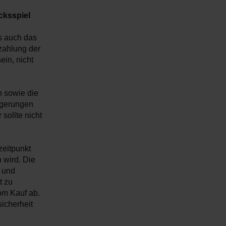
cksspiel
s auch das
zahlung der
in, nicht
n sowie die
ögerungen
sollte nicht
zeitpunkt
 wird. Die
 und
t zu
om Kauf ab.
icherheit