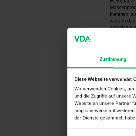
Elektroauto
Massenprodu
kommen, sod
werden dann
natürlich a
Für den Mome
Flottengrenz
Entscheidun
Zustimmung
erfolgreiche
„Ebenso wen
Diese Webseite verwendet 
private Auto
Flotten geb
Wir verwenden Cookies, um I
Pkw, die an
und die Zugriffe auf unsere 
und somit fü
Website an unsere Partner fü
Wirtschaft 
möglicherweise mit weiteren
Handwerkers
der Dienste gesammelt habe
gerade in d
E
Statistiken