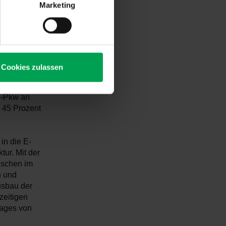
Marketing
echs Monaten
rbliche
t die
kw-Bestands
Cookies zulassen
bilität
 E-Pkw an
 45 Prozent
 in die E-
tur. Mit der
nschen im
n und
usbau der
zeitigen
rages von