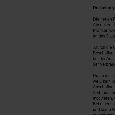
Deckelung 
Die neuen F
Absenken de
Prämien wei
an das Datu
„Durch die 
Beschaffung
bei der Ausl
der Verbrau
Durch die z
weiß kein In
Anschaffung
Verbraucher
motivieren,
Bei einer s
und keine Wi