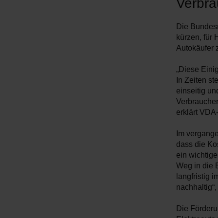
Verbra
Die Bundesr
kürzen, für
Autokäufer 
„Diese Eini
In Zeiten s
einseitig u
Verbraucher
erklärt VDA-
Im vergange
dass die Ko
ein wichtig
Weg in die E
langfristig 
nachhaltig“,
Die Förderun