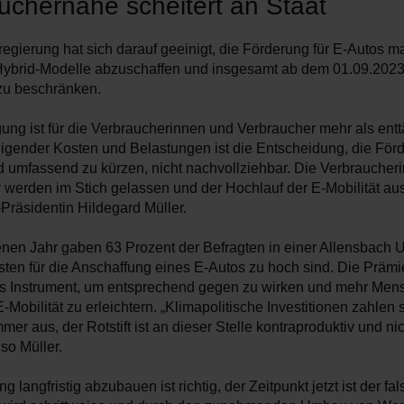
uchernähe scheitert an Staat
egierung hat sich darauf geeinigt, die Förderung für E-Autos m
 Hybrid-Modelle abzuschaffen und insgesamt ab dem 01.09.2023 
zu beschränken.
gung ist für die Verbraucherinnen und Verbraucher mehr als ent
teigender Kosten und Belastungen ist die Entscheidung, die För
nd umfassend zu kürzen, nicht nachvollziehbar. Die Verbraucher
 werden im Stich gelassen und der Hochlauf der E-Mobilität au
Präsidentin Hildegard Müller.
nen Jahr gaben 63 Prozent der Befragten in einer Allensbach 
sten für die Anschaffung eines E-Autos zu hoch sind. Die Prämi
es Instrument, um entsprechend gegen zu wirken und mehr Men
-Mobilität zu erleichtern. „Klimapolitische Investitionen zahlen 
immer aus, der Rotstift ist an dieser Stelle kontraproduktiv und ni
 so Müller.
g langfristig abzubauen ist richtig, der Zeitpunkt jetzt ist der fa