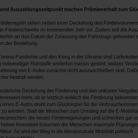
und Auszahlungszeitpunkt machen Prämienerhalt zum Glü
örderregeln sehen neben einer Deckelung des Fördervolumen
r Förderschwelle im kommenden Jahr vor. Zudem soll die Aus
terhin an das Datum der Zulassung des Fahrzeugs gebunden se
m der Bestellung.
Corona-Pandemie und den Krieg in der Ukraine sind Lieferkette
 notwendiger Rohstoffe weiterhin massiv gestört, sodass Verz
ieferung von E-Autos zunächst nicht auszuschließen sind. Dafür 
cher bestraft werden.
usätzliche Deckelung der Förderung und den unklaren Vergabe
teressent mehr, ob er letztlich wirklich die Förderung bekommen
 eines E-Autos droht zum Glücksspiel für die Verbraucherinnen
 zu werden. Statt die Menschen zum Umstieg auf die E-Mobilitä
 verunsichern die neuen Förderregelungen und schrecken gar v
o hohen Investition brauchen die Menschen maximale Planungss
llkür. So wird der Weg in die klimaneutrale Mobilität politisch