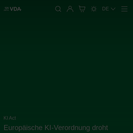
Anmelden
DE
Men
KI Act
Europäische KI-Verordnung droht