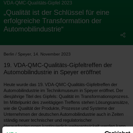
VDA-QMC-Qualitäts-Gipfel 2023
„Qualität ist der Schlüssel für eine
erfolgreiche Transformation der
Automobilindustrie“
Berlin / Speyer
,
14. November 2023
19. VDA-QMC-Qualitäts-Gipfeltreffen der
Automobilindustrie in Speyer eröffnet
Heute wurde das 19. VDA-QMC-Qualitäts-Gipfeltreffen der
Automobilindustrie im Technikmuseum in Speyer eröffnet. Der
diesjährige Titel des Gipfels: Qualität im Transformationsprozess.
Im Mittelpunkt des zweitägigen Treffens stehen Lösungsansätze,
wie die Qualität der Produkte, Prozesse und Systeme der
Unternehmen der deutschen Automobilindustrie auch in Zeiten
ständig neuer technischer und regulatorischer
Herausforderungen kontinuierlich weiterentwickelt werden kann.