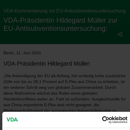
VDA-Kommentierung zur EU-Anti­subventions­unter­suchung
VDA-Präsidentin Hildegard Müller zur
EU-Anti­subventions­unter­suchung:
Berlin
,
11. Juni 2024
VDA-Präsidentin Hildegard Müller:
„Die Ankündigung der EU ab Anfang Juli vorläufig hohe zusätzliche
Zölle von bis zu 38,1 Prozent auf E-Pkw aus China zu erheben, ist
ein weiterer Schritt weg von globaler Zusammenarbeit. Durch
diese Maßnahme wächst das Risiko eines globalen
Handelskonfliktes weiter an. Fakt ist außerdem: Ausgleichszölle für
aus China importierte E-Pkw sind nicht geeignet, die
Wettbewerbsfähigkeit der europäischen Automobilindustrie zu
stärken.