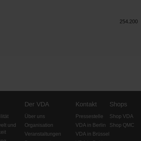
254.200
Der VDA
Kontakt
Shops
ität
Über uns
Pressestelle
Shop VDA
elt und
Organisation
VDA in Berlin
Shop QMC
eit
Veranstaltungen
VDA in Brüssel
ung