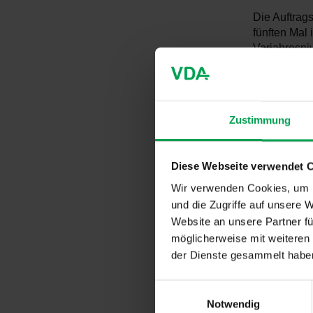
Die Auftrag
fünften Mal
Vorjahresni
dem Ausland 
einem Jahr.
Die Pkw-Neu
Zustimmung
Rückgang vo
Vorkrisenni
dem deutsche
Diese Webseite verwendet 
Situation z
Wir verwenden Cookies, um I
Investitionen
und die Zugriffe auf unsere 
Website an unsere Partner fü
Sehr positi
möglicherweise mit weiteren
Prozent auf
der Dienste gesammelt habe
Neuzulassun
Umweltbonus
E
zurückzufüh
Notwendig
i
auch die Pl