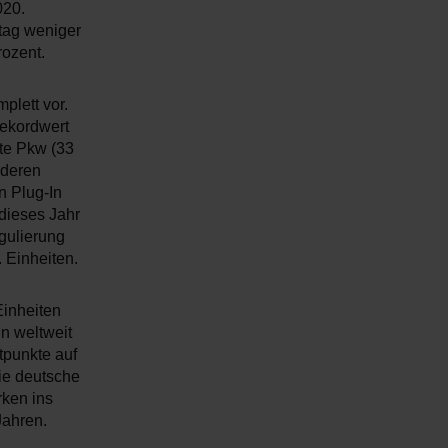
020.
stag weniger
rozent.
plett vor.
ekordwert
lte Pkw (33
 deren
n Plug-In
dieses Jahr
gulierung
 Einheiten.
Einheiten
n weltweit
tpunkte auf
ie deutsche
rken ins
Jahren.