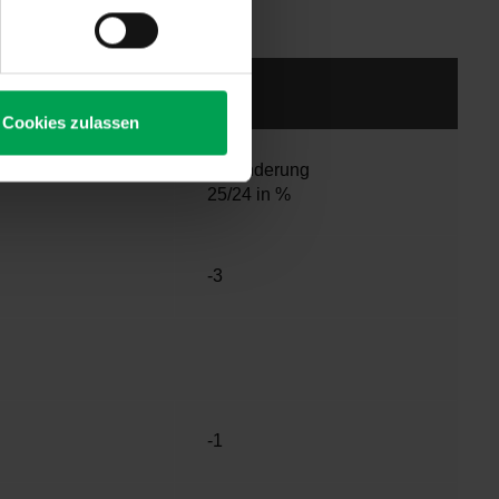
Cookies zulassen
025
Veränderung
25/24 in %
-3
-1