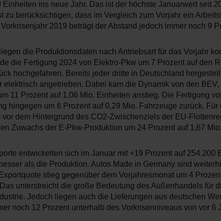
Einheiten ins neue Jahr. Das ist der höchste Januarwert seit 2
st zu berücksichtigen, dass im Vergleich zum Vorjahr ein Arbeit
 Vorkrisenjahr 2019 beträgt der Abstand jedoch immer noch 9 P
iegen die Produktionsdaten nach Antriebsart für das Vorjahr kom
e die Fertigung 2024 von Elektro-Pkw um 7 Prozent auf den R
ück hochgefahren. Bereits jeder dritte in Deutschland hergestel
r elektrisch angetrieben. Dabei kam die Dynamik von den BEV,
m 11 Prozent auf 1,06 Mio. Einheiten anstieg. Die Fertigung vo
ng hingegen um 6 Prozent auf 0,29 Mio. Fahrzeuge zurück. Für 
r vor dem Hintergrund des CO2-Zwischenziels der EU-Flottenre
ren Zuwachs der E-Pkw-Produktion um 24 Prozent auf 1,67 Mio.
orte entwickelten sich im Januar mit +19 Prozent auf 254.200 
besser als die Produktion. Autos Made in Germany sind weiterhi
e Exportquote stieg gegenüber dem Vorjahresmonat um 4 Prozen
 Das unterstreicht die große Bedeutung des Außenhandels für d
dustrie. Jedoch liegen auch die Lieferungen aus deutschen We
er noch 12 Prozent unterhalb des Vorkrisenniveaus von vor 6 