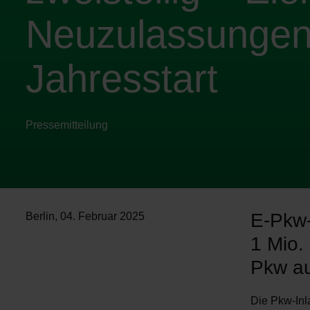
Neuzulassungen 
Jahresstart
Pressemitteilung
E-Pkw-
Berlin
,
04. Februar 2025
1 Mio. 
Pkw au
Die Pkw-Inl