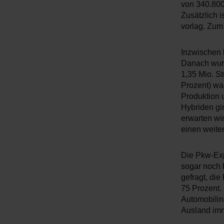
von 340.800 
Zusätzlich i
vorlag. Zum
Inzwischen l
Danach wurd
1,35 Mio. St
Prozent) wa
Produktion u
Hybriden gi
erwarten wi
einen weite
Die Pkw-Exp
sogar noch 
gefragt, di
75 Prozent.
Automobilin
Ausland imm