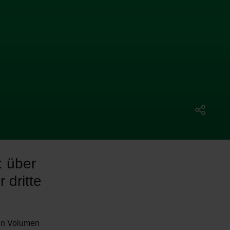
: über
 dritte
ein Volumen