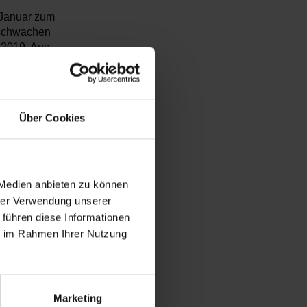
 Januar zum
m schwachen
 2019. Aus
räge als vor
hr einen
Über Cookies
d zum
hwäche auf
tliche
rößeren
 Medien anbieten zu können
hrer Verwendung unserer
 führen diese Informationen
, die um 42
ie im Rahmen Ihrer Nutzung
en gesamten
fung des
 BEV
hten. Doch
Marketing
710