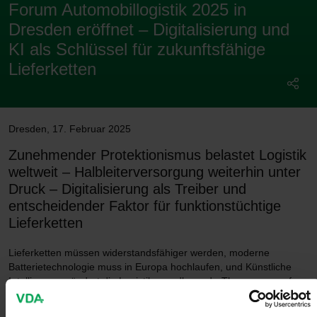
Forum Automobillogistik 2025 in
Dresden eröffnet – Digitalisierung und
KI als Schlüssel für zukunftsfähige
Lieferketten
Dresden
,
17. Februar 2025
Zunehmender Protektionismus belastet Logistik
weltweit – Halbleiterversorgung weiterhin unter
Druck – Digitalisierung als Treiber und
entscheidender Faktor für funktionstüchtige
Lieferketten
Lieferketten müssen widerstandsfähiger werden, moderne
Batterietechnologie muss in Europa hochlaufen, und Künstliche
Intelligenz verändert die Logistik grundlegend. „The new age of
exploration – all hands on deck“, heißt es daher auf dem Forum
Automobillogistik 2025 (FAL), das heute der Verband der