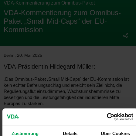
VDA-Kommentierung zum Omnibus-Paket
VDA-Kommentierung zum Omnibus-
Paket „Small Mid-Caps“ der EU-
Kommission
Berlin
,
20. Mai 2025
VDA-Präsidentin Hildegard Müller:
‚
‘
„Das Omnibus-Paket
Small Mid-Caps
der EU-Kommission ist
kein echter Befreiungsschlag und erreicht sein Ziel nicht, die
Regulierungsflut einzudämmen, Wachstumshemmnisse zu
beseitigen und die Leistungsfähigkeit der industriellen Mitte
Europas zu stärken.
Der Vorschlag aus Brüssel, die Erleichterungen auf
Unternehmen mit bis zu 749 Mitarbeitenden und 150 Millionen
Euro Jahresumsatz oder einem Gesamtvermögen von 129
Millionen Euro zu erweitern, ist nicht geeignet und bei weitem
Zustimmung
Details
Über Cookies