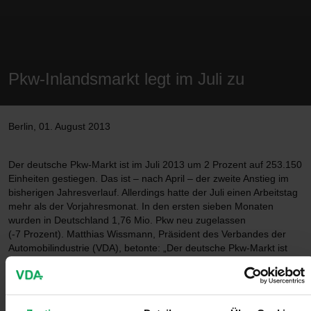
Pkw-Inlandsmarkt legt im Juli zu
Berlin
,
01. August 2013
Der deutsche Pkw-Markt ist im Juli 2013 um 2 Prozent auf 253.150
Einheiten gestiegen. Das ist – nach April – der zweite Anstieg im
bisherigen Jahresverlauf. Allerdings hatte der Juli einen Arbeitstag
mehr als der Vorjahresmonat. In den ersten sieben Monaten
wurden in Deutschland 1,76 Mio. Pkw neu zugelassen
(-7 Prozent). Matthias Wissmann, Präsident des Verbandes der
Automobilindustrie (VDA), betonte: „Der deutsche Pkw-Markt ist
noch nicht über den Berg. Aber der Juli ist ein guter Anfang für die
von uns erwartete Stabilisierung in der zweiten Jahreshälfte.“
Der Auftragseingang aus dem Inland legte im Juli ebenfalls leicht