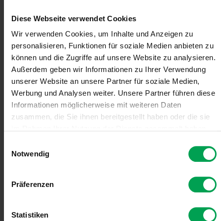
Automobilproduktion 2030). Ein zentrales Handlungsfeld in
Diese Webseite verwendet Cookies
diesem Kontext ist die digitale Transformation. „Der Wandel der
Automobilindustrie und die damit einhergehenden Veränderungen
Wir verwenden Cookies, um Inhalte und Anzeigen zu
in der gesamten Wertschöpfungskette haben großen Einfluss auf
personalisieren, Funktionen für soziale Medien anbieten zu
die Mitarbeitenden. Es ändert sich, wie das Fahrzeug von
können und die Zugriffe auf unsere Website zu analysieren.
morgen gebaut wird. Die Produktion wird flexibler und digitaler
werden.“
Außerdem geben wir Informationen zu Ihrer Verwendung
unserer Website an unsere Partner für soziale Medien,
Zwei Elemente werden im Rahmen der digitalen Transformation
Werbung und Analysen weiter. Unsere Partner führen diese
wettbewerbsentscheidend sein. Einerseits der technologische
Informationen möglicherweise mit weiteren Daten
Fortschritt, andererseits die Kompetenz der Mitarbeitenden.
zusammen, die Sie ihnen bereitgestellt haben oder die sie
Sowohl in produktionsnahen als auch nicht produktionsnahen
im Rahmen Ihrer Nutzung der Dienste gesammelt haben.
Bereichen werden sich die Anforderungen an die Fähigkeiten der
Menschen permanent verändern. Bildung und lebenslanges
E
Lernen werden für die Mitarbeitenden unabdingbar sein, um
Notwendig
i
(immer wieder neue und) komplexe Aufgaben zu bewältigen.
n
w
Präferenzen
i
l
l
Statistiken