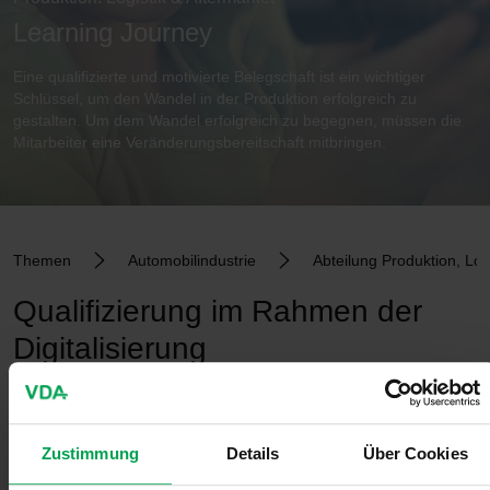
Learning Journey
Eine qualifizierte und motivierte Belegschaft ist ein wichtiger
Schlüssel, um den Wandel in der Produktion erfolgreich zu
gestalten. Um dem Wandel erfolgreich zu begegnen, müssen die
Mitarbeiter eine Veränderungsbereitschaft mitbringen.
Themen
Automobilindustrie
Abteilung Produktion, Log
Qualifizierung im Rahmen der
Digitalisierung
Wir als deutsche Automobilindustrie haben das Ziel, auch im Jahr
2030 die Schlüsselindustrie Deutschlands zu sein. Damit
zusammenhängend gilt es, vielfältige Herausforderungen zu
Zustimmung
Details
Über Cookies
meistern, die unter anderem handelspolitische, gesetzgeberische
und demografische Ursprünge haben (vgl. VDA Zielbild der