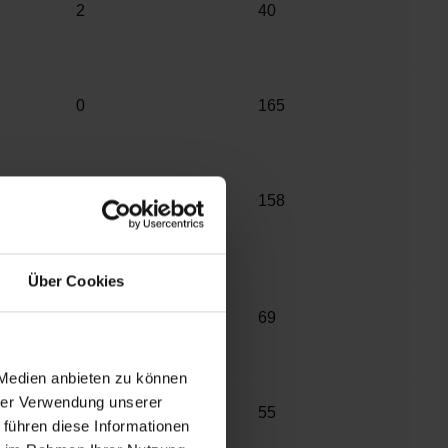
2
40
0
165
1
158
Über Cookies
13
69
 Medien anbieten zu können
hrer Verwendung unserer
1
55
 führen diese Informationen