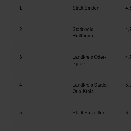
1
Stadt Emden
4,
2
Stadtkreis
4,
Heilbronn
3
Landkreis Oder-
4,
Spree
4
Landkreis Saale-
5,
Orla-Kreis
5
Stadt Salzgitter
6,