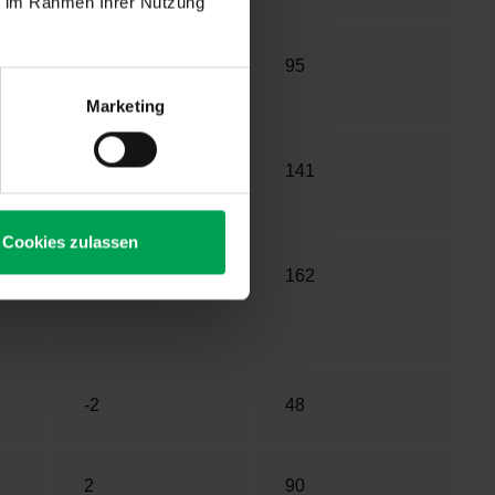
ie im Rahmen Ihrer Nutzung
-6
95
Marketing
124
141
Cookies zulassen
67
162
-2
48
2
90