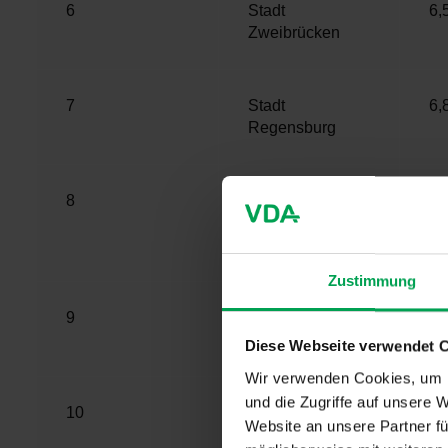
6
Stadt
6,
Zweibrücken
7
Stadt
6,
Regensburg
8
Landkreis
7,
Dingolfing-
Landau
Zustimmung
9
Stadt
7,
Kaufbeuren
Diese Webseite verwendet 
Wir verwenden Cookies, um I
und die Zugriffe auf unsere 
10
Landkreis
7,
Website an unsere Partner fü
Stendal