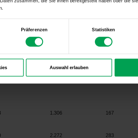
 Daten zusammen, die Sie ihnen bereitgestellt haben oder die s
n.
7
8.464
1.106
Präferenzen
Statistiken
8
1.696
218
ies
Auswahl erlauben
8
2.188
281
8
1.306
167
0
2.272
283