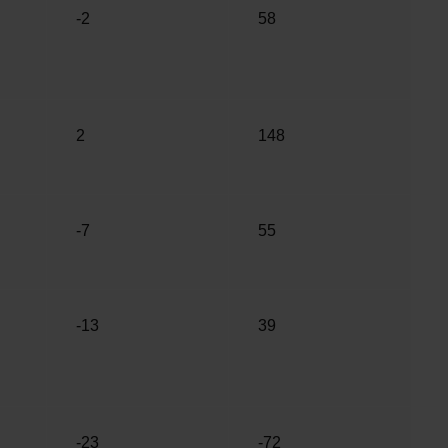
-2
58
2
148
-7
55
-13
39
-23
-72