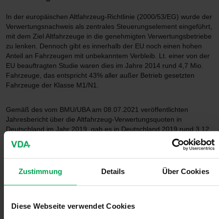
In der europäischen Altfahrzeug-Richtlinie (2000/53/EG) wurde der
Verwertungsnachweis als zentrales Steuerungselement eingeführt,
mit dem Ziel Altfahrzeuge in die genehmigten Verwertungsbetriebe
zu lenken. Dennoch gibt es innerhalb der EU noch einen hohen
Anteil an Fahrzeugen mit unbekanntem Verbleib. Lt. einer von der
EU beauftragten Studie waren dies im Jahre 2014 rund 4,7 Mio.
Fahrzeuge, das entspricht 43% aller außer Betrieb gesetzten
Fahrzeuge der Klasse M1/N1.
Gemäß des vom BMU/UBA am 08.07.2021 veröffentlichten
Jahresbericht über die Altfahrzeug-Verwertungsquoten in
Deutschland im Jahr 2019, gab es in Deutschland 2019 rund 3,12
Mio. endgültig stillgelegte Fahrzeuge; davon wurden:
2.500.000 (~80%) Fahrzeuge exportiert, davon konnten
Zustimmung
Details
Über Cookies
2.160.000 statistisch belegt werden und
340.000 wurden geschätzt.
460.000 (~15%) Altfahrzeuge gingen in anerkannte
Demontagebetrieben und wurden verwertet, somit hatten
Diese Webseite verwendet Cookies
160.000 (~5%) der Fahrzeuge einen unbekannten Verbleib.