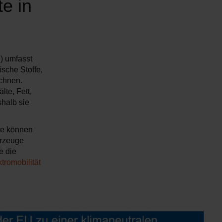
e in
) umfasst
sche Stoffe,
ichnen.
te, Fett,
halb sie
ie können
hrzeuge
e die
tromobilität