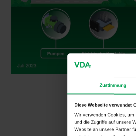
Zustimmung
Haupte
Automo
Diese Webseite verwendet 
Wir verwenden Cookies, um I
und die Zugriffe auf unsere 
Aufgrund ih
PFAS i
Website an unsere Partner fü
Herstellungs