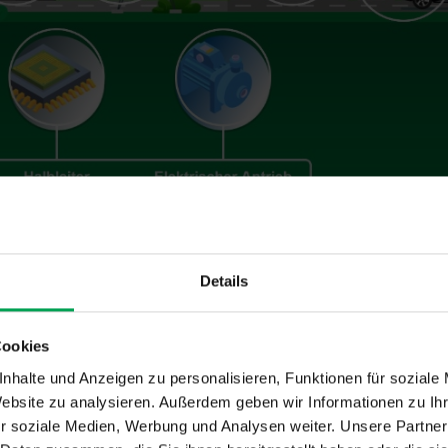
Details
insatzbereiche in der
bilindustrie
Cookies
nhalte und Anzeigen zu personalisieren, Funktionen für soziale
Website zu analysieren. Außerdem geben wir Informationen zu I
rer einzigartigen Eigenschaften werden PFAS in den
m Lebenszyklus der Fahrzeuge
r soziale Medien, Werbung und Analysen weiter. Unsere Partner
prozessen der Automobilindustrie als Hilfsmittel und Bestandtei