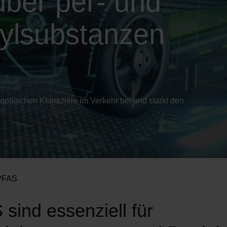
ber per- und
lkylsubstanzen
päischen Klimaziele im Verkehr bei und stärkt den
PFAS
sind essenziell für