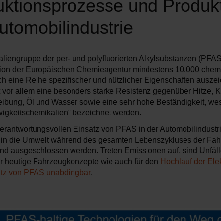
ktionsprozesse und Produkt
utomobilindustrie
liengruppe der per- und polyfluorierten Alkylsubstanzen (PFAS
tion der Europäischen Chemieagentur mindestens 10.000 chemi
rch eine Reihe spezifischer und nützlicher Eigenschaften ausze
 vor allem eine besonders starke Resistenz gegenüber Hitze, Käl
ibung, Öl und Wasser sowie eine sehr hohe Beständigkeit, wes
wigkeitschemikalien“ bezeichnet werden.
erantwortungsvollen Einsatz von PFAS in der Automobilindustr
 in die Umwelt während des gesamten Lebenszykluses der Fa
nd ausgeschlossen werden. Treten Emissionen auf, sind Unfäll
r heutige Fahrzeugkonzepte wie auch für den
Hochlauf der Elek
satz von PFAS unabdingbar
.