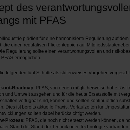
Hitzebeständigkeit und Langlebigkeit.
pt des verantwortungsvolle
 bildet hier das Kältemittel Tetrafluorpropen (R1234yf), das in
n gebraucht wird.
ngs mit PFAS
ellen bilden eine hoch reaktive Umgebung mit zum Teil sauren
 in der Nähe des Katalysators. In diesem Umfeld werden PFA
 protonenleitendes Material benötigt, wofür nach aktuellem Stan
n mit der notwendigen technologischen Reife verfügbar sind.
lindustrie plädiert für eine harmonisierte Regulierung auf dem
, die einen regulativen Flickenteppich auf Mitgliedsstaatenebe
Die Regulierung sollte einen verantwortungsvollen und risikobas
atterie- als auch die Brennstoffzellen sind gekapselt und versie
 PFAS ermöglichen.
lt für den Großteil der sonstigen Nutzungsorte, wodurch Emissi
stoffverbindungen weitestgehend ausgeschlossen werden könn
 beschränken.
ie folgenden fünf Schritte als stufenweises Vorgehen vorgesch
 in Fahrzeugklimaanlagen verwendete Kältemittel Tetrafluorpro
e-out-Roadmap
: PFAS, von denen möglicherweise hohe Risike
ritt während des Regelbetriebs in geringen Mengen in die Umwel
h und Umwelt ausgehen und für die heute Ersatzstoffe mit ver
kann es im Brandfall zur Entstehung und Freisetzung von
chaften verfügbar sind, können und sollten kontinuierlich substi
stoffen kommen. Das Risiko für Mensch und Umwelt aus diese
. Dies ist bereits aktuelle Praxis. Vorlaufzeiten für Umgestalt
st nicht abschließend geklärt.
twicklungen sollten dabei berücksichtigt werden.
ew-Prozess
: PFAS, die noch nicht ersetzt werden können, da n
ater Stand der Stand der Technik oder Technologie vorhanden is
phase