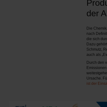
Produ
der A
Die Chemika
nach Defini
die sich du
Dazu gehört
Schmutz, Re
auch als „E
Durch den v
Emissionen
weitestgehe
Ursache. Fü
ist der Ein