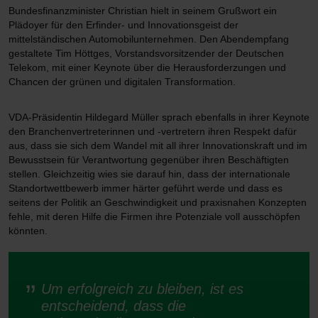
Bundesfinanzminister Christian hielt in seinem Grußwort ein
Aufgrund der Herausforderungen der vergangenen Jahre und der
Plädoyer für den Erfinder- und Innovationsgeist der
mangelnden Verfügbarkeit von Vorprodukten haben sich die
mittelständischen Automobilunternehmen. Den Abendempfang
Unternehmen verstärkt mit ihrer Widerstandsfähigkeit beschäftigt
gestaltete Tim Höttges, Vorstandsvorsitzender der Deutschen
und haben ein ganzes Bündel von Maßnahmen ergriffen, um ihre
Telekom, mit einer Keynote über die Herausforderzungen und
Resilienz zu erhöhen und den Herausforderungen unserer Zeit
Chancen der grünen und digitalen Transformation.
bestmöglich begegnen zu können. Auch auf dem diesjährigen
VDA-Mittelstandstag ist das Thema Resilienz Dreh- und
Angelpunkt, denn der Austausch untereinander und mit den
VDA-Präsidentin Hildegard Müller sprach ebenfalls in ihrer Keynote
Kunden und Lieferanten zu diesem Thema ist ungeheuer wertvoll.“
den Branchenvertreterinnen und -vertretern ihren Respekt dafür
aus, dass sie sich dem Wandel mit all ihrer Innovationskraft und im
Bewusstsein für Verantwortung gegenüber ihren Beschäftigten
stellen. Gleichzeitig wies sie darauf hin, dass der internationale
Standortwettbewerb immer härter geführt werde und dass es
seitens der Politik an Geschwindigkeit und praxisnahen Konzepten
fehle, mit deren Hilfe die Firmen ihre Potenziale voll ausschöpfen
könnten.
Um erfolgreich zu bleiben, ist es
entscheidend, dass die