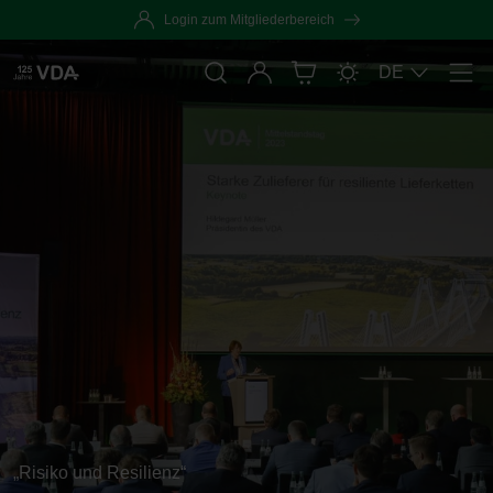
Login zum Mitgliederbereich
Anmelden
DE
Men
„Risiko und Resilienz“