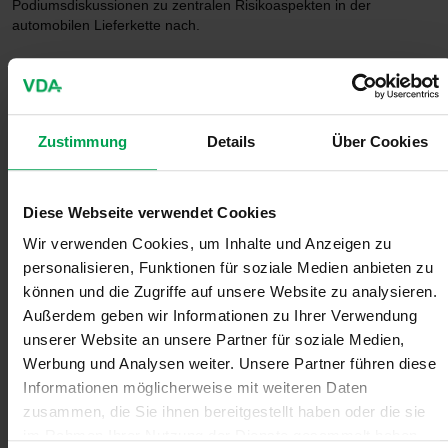
Podiumsdiskussionen zu zentralen Risikoaspekten in der
automobilen Lieferkette nach.
So wurden die in der VDA-Umfrage ermittelten starken
Belastungen durch Bürokratie und erschwerte
Investitionsmöglichkeiten in Deutschland in der Gesprächsrunde
mit Christian Reitmeyer, Geschäftsführer der
redi Group
, und
Zustimmung
Details
Über Cookies
anderen Fachleuten thematisiert.
Thema „Finanzierungsrisiken entlang
Diese Webseite verwendet Cookies
der Lieferkette absichern“
Wir verwenden Cookies, um Inhalte und Anzeigen zu
Christian Reitmeyer hat bei der Zusammenarbeit mit
personalisieren, Funktionen für soziale Medien anbieten zu
Mittelständlern häufig die Erfahrung gemacht, dass ihnen ihre
können und die Zugriffe auf unsere Website zu analysieren.
Hausbanken keine Kredite mehr gewähren: „Die Banken sehe ich
Außerdem geben wir Informationen zu Ihrer Verwendung
hier in ihrer originären Aufgabe mehr gefordert. Das bedeutet,
unserer Website an unsere Partner für soziale Medien,
dass sie den Unternehmen helfen, wenn Kapitalbedarf besteht.“
Werbung und Analysen weiter. Unsere Partner führen diese
Informationen möglicherweise mit weiteren Daten
Auch problematisch: Laut Christian Reitmeyer unterliegen die
zusammen, die Sie ihnen bereitgestellt haben oder die sie
Banken heute selbst mehr Restriktionen und sind daher wesentlich
im Rahmen Ihrer Nutzung der Dienste gesammelt haben.
weniger risikobereit als früher, fordern dafür aber mehr