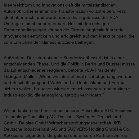
Luftfahrtbranche. Im Einsatz bei Hubschraubern vermessen die
Ideenreichtum und Innovationskraft die mittelständischen
Laserstrahlen im Flug die Umgebung und identifizieren Objekte
Automobilunternehmen die Transformation vorantreiben. Fest
wie Hochspannungsleitungen oder Gebäude. Da die Sensoren
steht aber auch, und wurde durch die Ergebnisse der VDA-
auch andere Parameter messen können, sind sie auf andere
Umfrage einmal mehr offenbart: Nur mit den richtigen
Anwendungsbereiche übertragbar, wie autonomes Fahren zum
Rahmenbedingungen können die Firmen langfristig führende
Beispiel. Hier geben die Sensoren im Zusammenspiel mit Radar,
Innovationen entwickeln und erfolgreich auf den Markt bringen, die
Ultraschall und Kameras Auskunft darüber, wo sich beispielsweise
zum Erreichen der Klimaschutzziele beitragen.
Fußgänger und Bäume in der Umgebung des Fahrzeugs
befinden“, erklärt Christian Meyer, der den geschäftlichen
Außerdem: Der internationale Standortwettbewerb ist in einer
Gesamtbetrieb bei LFT verantwortet.
entscheidenden Phase. Und die Politik in Berlin und Brüssel müsse
darauf entschiedener reagieren, betonte VDA-Präsidentin
Dabei produziert das LFT-Team die Lidarsensoren nicht selbst,
Hildegard Müller: „Wenn wir international nicht abgehängt werden
sondern bringt „die Intelligenz“ in die Anwendung. Das bedeutet,
und Beschäftigung und Wohlstand in Deutschland und Europa
dass die Software mittels Algorithmen die aufgenommenen
sichern wollen, brauchen wir eine entschlossenere und mutigere
Informationen aus der Umgebung entsprechend segmentieren und
Industriepolitik, die ermöglicht, statt zu verhindern.“
verarbeiten kann. Angewendet wird die Software von LFT unter
anderem in einem Serienentwicklungsprojekt mit dem
Wir bedanken und herzlich bei unseren Ausstellern BTC Business
Technologiekonzern ZF. Ziel ist hier die Zulassung eines autonom
Technology Consulting AG, Dassault Systèmes Deutschland
fahrenden „People Mover“ für den öffentlichen Nahverkehr.
GmbH, Deloitte GmbH Wirtschaftsprüfungsgesellschaft, IKB
Deutsche Industriebank AG und SÜDVERS Holding GmbH & Co.
Worauf kommt es bei der Zusammenarbeit mit etablierten
KG (siehe folgende Bildergalerie) und unseren Partnern Amrop