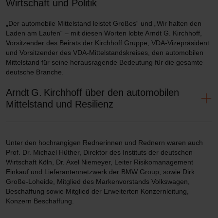
Wirtschaft und Politik
„Der automobile Mittelstand leistet Großes“ und „Wir halten den
Laden am Laufen“ – mit diesen Worten lobte Arndt G. Kirchhoff,
Vorsitzender des Beirats der Kirchhoff Gruppe, VDA-Vizepräsident
und Vorsitzender des VDA-Mittelstandskreises, den automobilen
Mittelstand für seine herausragende Bedeutung für die gesamte
deutsche Branche.
Arndt G. Kirchhoff über den automobilen
Mittelstand und Resilienz
„Der automobile Mittelstand leistet Großes. Etwa jeder sechste
Euro (17 Prozent), der in der Automobilindustrie erwirtschaftet
Unter den hochrangigen Rednerinnen und Rednern waren auch
wird, stammt von einem mittelständischen Unternehmen. Wir
Prof. Dr. Michael Hüther, Direktor des Instituts der deutschen
halten den Laden am Laufen. Umso wichtiger ist es, dass die
Wirtschaft Köln, Dr. Axel Niemeyer, Leiter Risikomanagement
Politik diese Anstrengungen anerkennt und durch die richtigen
Einkauf und Lieferantennetzwerk der BMW Group, sowie Dirk
Rahmenbedingungen unterstützt. Vor allem müssen die
Große-Loheide, Mitglied des Markenvorstands Volkswagen,
Energiekosten kurzfristig und effektiv gesenkt werden, um den
Beschaffung sowie Mitglied der Erweiterten Konzernleitung,
Unternehmen Luft zu verschaffen. Das ist gerade für den
Konzern Beschaffung.
automobilen Mittelstand immens wichtig.