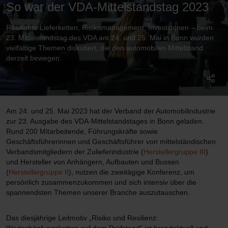
So war der VDA-Mittelstandstag 2023
Resiliente Lieferketten, Risikomanagement, Investitionen – beim
23. Mittelstandstag des VDA am 24. und 25. Mai in Bonn wurden
vielfältige Themen diskutiert, die den automobilen Mittelstand
derzeit bewegen.
Am 24. und 25. Mai 2023 hat der Verband der Automobilindustrie
zur 23. Ausgabe des VDA-Mittelstandstages in Bonn geladen.
Rund 200 Mitarbeitende, Führungskräfte sowie
Geschäftsführerinnen und Geschäftsführer von mittelständischen
Verbandsmitgliedern der Zulieferindustrie (
Herstellergruppe III
)
und Hersteller von Anhängern, Aufbauten und Bussen
(
Herstellergruppe II
), nutzen die zweitägige Konferenz, um
persönlich zusammenzukommen und sich intensiv über die
spannendsten Themen unserer Branche auszutauschen.
Das diesjährige Leitmotiv „Risiko und Resilienz: