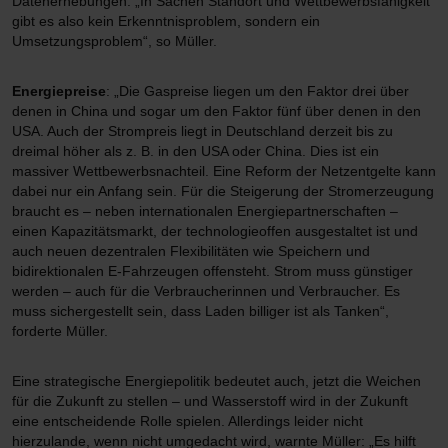
Datenerhebungen: „In Sachen Standort und Wettbewerbsfähigkeit
gibt es also kein Erkenntnisproblem, sondern ein
Umsetzungsproblem“, so Müller.
Energiepreise
: „Die Gaspreise liegen um den Faktor drei über
denen in China und sogar um den Faktor fünf über denen in den
USA. Auch der Strompreis liegt in Deutschland derzeit bis zu
dreimal höher als z. B. in den USA oder China. Dies ist ein
massiver Wettbewerbsnachteil. Eine Reform der Netzentgelte kann
dabei nur ein Anfang sein. Für die Steigerung der Stromerzeugung
braucht es – neben internationalen Energiepartnerschaften –
einen Kapazitätsmarkt, der technologieoffen ausgestaltet ist und
auch neuen dezentralen Flexibilitäten wie Speichern und
bidirektionalen E-Fahrzeugen offensteht. Strom muss günstiger
werden – auch für die Verbraucherinnen und Verbraucher. Es
muss sichergestellt sein, dass Laden billiger ist als Tanken“,
forderte Müller.
Eine strategische Energiepolitik bedeutet auch, jetzt die Weichen
für die Zukunft zu stellen – und Wasserstoff wird in der Zukunft
eine entscheidende Rolle spielen. Allerdings leider nicht
hierzulande, wenn nicht umgedacht wird, warnte Müller: „Es hilft