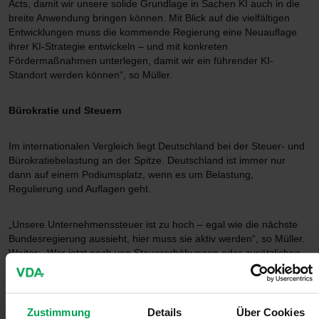
Acts, damit wir unsere solide Grundlage in Sachen KI auch in die
breite Anwendung bringen können. Mit Blick auf die vielfältigen
Entwicklungen muss die kommende Regierung eine Neuauflage
ihrer KI-Strategie entwickeln – und mit konkreten
Fördermaßnahmen unterlegen, damit wir ein führender KI-
Standort werden können“, so Müller.
Bürokratie und Steuern
Im internationalen Vergleich liegt Deutschland bei der Steuer- und
Bürokratiebelastung an der Spitze. Deutschland ist immer nur
dann auf einem Podiumsplatz, wenn es um Belastung,
Regulierung und Auflagen geht.
„Unsere Unternehmenssteuer ist zu hoch – egal wie die nächste
Bundesregierung aussieht, hier muss sie aktiv werden“, so Müller.
Weiter: „Wer jetzt noch von Steuererhöhungen oder zusätzlichen
Steuerbelastungen spricht, hat die Dramatik nicht verstanden. Das
wäre ein völlig falsches Signal und würde dringend benötigte
Investitionen sowie den Erhalt von Wertschöpfung und
Arbeitsplätzen in Deutschland weiter gefährden. Stattdessen
Zustimmung
Details
Über Cookies