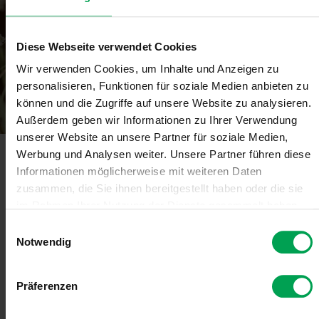
Diese Webseite verwendet Cookies
Wir verwenden Cookies, um Inhalte und Anzeigen zu
Innovationen
personalisieren, Funktionen für soziale Medien anbieten zu
Emissionsreduktion
können und die Zugriffe auf unsere Website zu analysieren.
Außerdem geben wir Informationen zu Ihrer Verwendung
unserer Website an unsere Partner für soziale Medien,
Werbung und Analysen weiter. Unsere Partner führen diese
Themen
Innovationen
Innovationen zur Emissionsred
Informationen möglicherweise mit weiteren Daten
zusammen, die Sie ihnen bereitgestellt haben oder die sie
im Rahmen Ihrer Nutzung der Dienste gesammelt haben.
Geräusche
E
Notwendig
i
n
w
Präferenzen
i
AdBlue
l