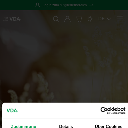
Login zum Mitgliederbereich
Anmelden
DE
Men
Zustimmung
Details
Über Cookies